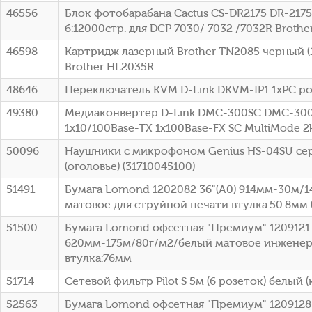
46556
Блок фотобарабана Cactus CS-DR2175 DR-2175
б:12000стр. для DCP 7030/ 7032 /7032R Brothe
46598
Картридж лазерный Brother TN2085 черный (1
Brother HL2035R
48646
Переключатель KVM D-Link DKVM-IP1 1xPC po
49380
Медиаконвертер D-Link DMC-300SC DMC-30
1x10/100Base-TX 1x100Base-FX SC MultiMode 
50096
Наушники с микрофоном Genius HS-04SU се
(оголовье) (31710045100)
51491
Бумага Lomond 1202082 36"(A0) 914мм-30м/
матовое для струйной печати втулка:50.8мм (
51500
Бумага Lomond офсетная "Премиум" 1209121 
620мм-175м/80г/м2/белый матовое инженер
втулка:76мм
51714
Сетевой фильтр Pilot S 5м (6 розеток) белый (
52563
Бумага Lomond офсетная "Премиум" 1209128