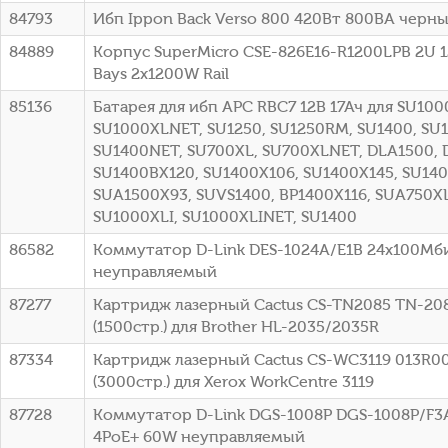
84793
Ибп Ippon Back Verso 800 420Вт 800ВА черный
84889
Корпус SuperMicro CSE-826E16-R1200LPB 2U 1
Bays 2x1200W Rail
85136
Батарея для ибп APC RBC7 12В 17Ач для SU100
SU1000XLNET, SU1250, SU1250RM, SU1400, SU
SU1400NET, SU700XL, SU700XLNET, DLA1500, 
SU1400BX120, SU1400X106, SU1400X145, SU140
SUA1500X93, SUVS1400, BP1400X116, SUA750XL
SU1000XLI, SU1000XLINET, SU1400
86582
Коммутатор D-Link DES-1024A/E1B 24x100Мб
неуправляемый
87277
Картридж лазерный Cactus CS-TN2085 TN-20
(1500стр.) для Brother HL-2035/2035R
87334
Картридж лазерный Cactus CS-WC3119 013R0
(3000стр.) для Xerox WorkCentre 3119
87728
Коммутатор D-Link DGS-1008P DGS-1008P/F3A 
4PoE+ 60W неуправляемый