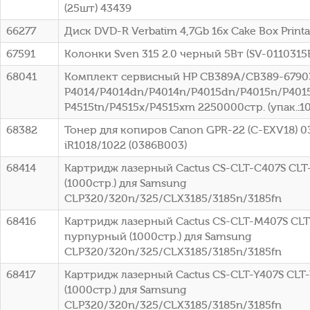
(25шт) 43439
66277
Диск DVD-R Verbatim 4,7Gb 16x Cake Box Printa
67591
Колонки Sven 315 2.0 черный 5Вт (SV-0110315
68041
Комплект сервисный HP CB389A/CB389-67903
P4014/P4014dn/P4014n/P4015dn/P4015n/P4015
P4515tn/P4515x/P4515xm 2250000стр. (упак.:1
68382
Тонер для копиров Canon GPR-22 (C-EXV18) 0
iR1018/1022 (0386B003)
68414
Картридж лазерный Cactus CS-CLT-C407S CLT
(1000стр.) для Samsung
CLP320/320n/325/CLX3185/3185n/3185fn
68416
Картридж лазерный Cactus CS-CLT-M407S CL
пурпурный (1000стр.) для Samsung
CLP320/320n/325/CLX3185/3185n/3185fn
68417
Картридж лазерный Cactus CS-CLT-Y407S CLT
(1000стр.) для Samsung
CLP320/320n/325/CLX3185/3185n/3185fn