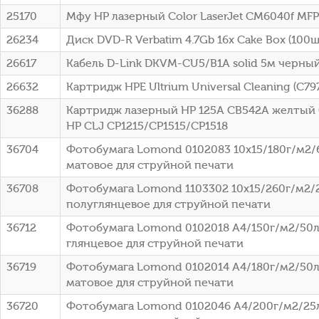
25170
Мфу HP лазерный Color LaserJet CM6040f MFP
26234
Диск DVD-R Verbatim 4.7Gb 16x Cake Box (100шт
26617
Кабель D-Link DKVM-CU5/B1A solid 5м черны
26632
Картридж HPE Ultrium Universal Cleaning (C79
36288
Картридж лазерный HP 125A CB542A желтый (
HP CLJ CP1215/CP1515/CP1518
36704
Фотобумага Lomond 0102083 10x15/180г/м2/
матовое для струйной печати
36708
Фотобумага Lomond 1103302 10x15/260г/м2/
полуглянцевое для струйной печати
36712
Фотобумага Lomond 0102018 A4/150г/м2/50л
глянцевое для струйной печати
36719
Фотобумага Lomond 0102014 A4/180г/м2/50л
матовое для струйной печати
36720
Фотобумага Lomond 0102046 A4/200г/м2/25