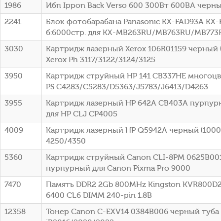
1986
Ибп Ippon Back Verso 600 300Вт 600ВА черный
2241
Блок фотобарабана Panasonic KX-FAD93A KX-
б:6000стр. для KX-MB263RU/MB763RU/MB773R
3030
Картридж лазерный Xerox 106R01159 черный (
Xerox Ph 3117/3122/3124/3125
3950
Картридж струйный HP 141 CB337HE многоцв
PS C4283/C5283/D5363/J5783/J6413/D4263
3955
Картридж лазерный HP 642A CB403A пурпурн
для HP CLJ CP4005
4009
Картридж лазерный HP Q5942A черный (10000
4250/4350
5360
Картридж струйный Canon CLI-8PM 0625B00
пурпурный для Canon Pixma Pro 9000
7470
Память DDR2 2Gb 800MHz Kingston KVR800D2
6400 CL6 DIMM 240-pin 1.8В
12358
Тонер Canon C-EXV14 0384B006 черный туба 