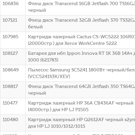
106836
Флеш диск Transcend 16GB Jetflash 700 TS16G
черный
107121
Флеш диск Transcend 32GB Jetflash 370 TS32G
белый
107985
Картридж лазерный Cactus CS-WC5222 106R0
(20000стр.) для Xerox WorkCentre 5222
108127
Батарея для ибп Ippon Innova RT 1K 36В 14Ач 
1000 (621783)
108649
Пылесос Samsung SC5241 1800Вт черный/бе
(VCC5241S3K/XEV)
108817
Флеш диск Transcend 64GB Jetflash 350 TS64G
черный
110477
Картридж лазерный HP 36A CB436AF черный 
(4000стр.) для HP LJ P1505
110480
Картридж лазерный HP Q2612AF черный x2упа
для HP LJ 1010/1012/1015