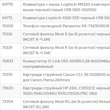
69770
Клавиатура + мышь Logitech MK120 клав:чер
мышь:черный/серый USB (920-002561)
69771
Клавиатура Logitech K120 EER черный USB (9
70019
Телефон проводной Panasonic KX-TS2365RUB
70116
Сетевой фильтр Most R 2м (6 розеток) черный
(МОSТ R-Ч 2М)
70119
Сетевой фильтр Most R 5м (6 розеток) черный
(МОSТ R–Ч 5М)
70833
Коммутатор D-Link DES-1008D/L2B 8x100Мби
неуправляемый
71370
Картридж струйный Canon CLI-36 1511B001 
для Canon Pixma 260mini
73633
Картридж струйный HP 21XL C9351CE черный
3920/3940/D1460/3930/D1520/PSC 1410
73704
Сетевой фильтр Most RG 2м (6 розеток) белый
(МОSТ RG 2М)