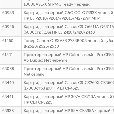
1000BASE-X SFP/4G ready черный
60925
Картридж лазерный G&G GG-Q7553X черный (
HP LJ P2010/P2014/P2015/M2727nf MFP
60946
Картридж лазерный Cactus CS-Q6511A Q6511
(6000стр.) для HP LJ 2410/2420/2430
61460
Тонер Canon C-EXV33 2785B002 черный туба
IR2520/2525/2530
61521
Принтер лазерный HP Color LaserJet Pro CP52
A3 Duplex Net черный
62088
Принтер лазерный HP Color LaserJet Pro CP52
Net серый
62440
Картридж лазерный Cactus CS-CE260X CE260
(17000стр.) для HP LJ CP4525
62441
Картридж лазерный HP 307A CE740A черный (
HP CLJ CP5225
62538
Картридж лазерный HP 55A CE255A черный (6