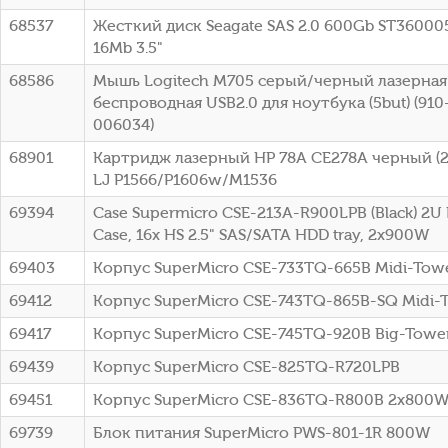
68537
Жесткий диск Seagate SAS 2.0 600Gb ST36000
16Mb 3.5"
68586
Мышь Logitech M705 серый/черный лазерная 
беспроводная USB2.0 для ноутбука (5but) (91
006034)
68901
Картридж лазерный HP 78A CE278A черный (21
LJ P1566/P1606w/M1536
69394
Case Supermicro CSE-213A-R900LPB (Black) 2U
Case, 16x HS 2.5" SAS/SATA HDD tray, 2x900W
69403
Корпус SuperMicro CSE-733TQ-665B Midi-To
69412
Корпус SuperMicro CSE-743TQ-865B-SQ Midi-
69417
Корпус SuperMicro CSE-745TQ-920B Big-Towe
69439
Корпус SuperMicro CSE-825TQ-R720LPB
69451
Корпус SuperMicro CSE-836TQ-R800B 2x800
69739
Блок питания SuperMicro PWS-801-1R 800W