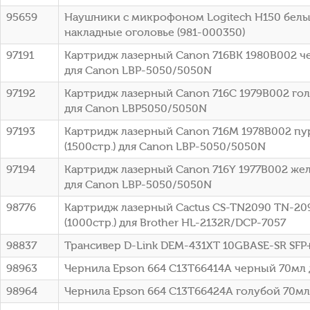
95659
Наушники с микрофоном Logitech H150 белы
накладные оголовье (981-000350)
97191
Картридж лазерный Canon 716BK 1980B002 че
для Canon LBP-5050/5050N
97192
Картридж лазерный Canon 716C 1979B002 голу
для Canon LBP5050/5050N
97193
Картридж лазерный Canon 716M 1978B002 п
(1500стр.) для Canon LBP-5050/5050N
97194
Картридж лазерный Canon 716Y 1977B002 жел
для Canon LBP-5050/5050N
98776
Картридж лазерный Cactus CS-TN2090 TN-20
(1000стр.) для Brother HL-2132R/DCP-7057
98837
Трансивер D-Link DEM-431XT 10GBASE-SR SFP
98963
Чернила Epson 664 C13T66414A черный 70мл 
98964
Чернила Epson 664 C13T66424A голубой 70мл