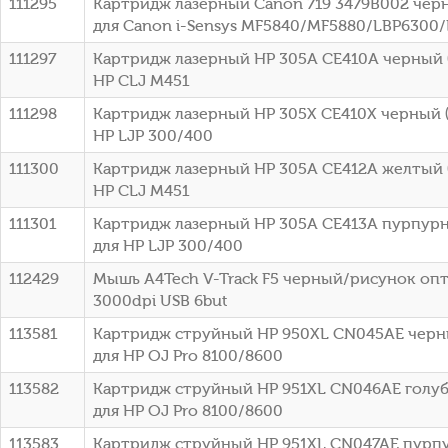
111295
Картридж лазерный Canon 719 3479B002 черн
для Canon i-Sensys MF5840/MF5880/LBP6300
111297
Картридж лазерный HP 305A CE410A черный (
HP CLJ M451
111298
Картридж лазерный HP 305X CE410X черный (
HP LJP 300/400
111300
Картридж лазерный HP 305A CE412A желтый (
HP CLJ M451
111301
Картридж лазерный HP 305A CE413A пурпурн
для HP LJP 300/400
112429
Мышь A4Tech V-Track F5 черный/рисунок оп
3000dpi USB 6but
113581
Картридж струйный HP 950XL CN045AE черны
для HP OJ Pro 8100/8600
113582
Картридж струйный HP 951XL CN046AE голубо
для HP OJ Pro 8100/8600
113583
Картридж струйный HP 951XL CN047AE пурпу