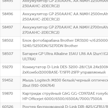
58495
Аккумулятор GP 230AAHC AA NiMH 2250mAh 
230AAHC-2DECRC2)
58496
Аккумулятор GP 250AAHC AA NiMH 2500mAh 
250AAHC-2DECRC2)
58497
Аккумулятор GP 270AAHC AA NiMH 2700mAh 
270AAHC-2DECRC2)
58502
Блок фотобарабана Brother DR3100 ч/б:25000с
5240/5250DN/5270DN Brother
58507
Батарея GP Ultra Alkaline 15AU LR6 AA (2шт) 
ULTRA)
59270
Коммутатор D-Link DES-3200-28/C1A 24x100
2xКомбо(1000BASE-T/SFP) 2SFP управляемый
59452
Мышь Logitech M100 белый/черный оптическ
2but (910-006764)
59870
Картридж струйный G&G GG-CD972AE голубой
HP Officejet 6000/6500/6500A/7000/7500A
60526
Роутер беспроводной D-Link DIR-825/GFRU/