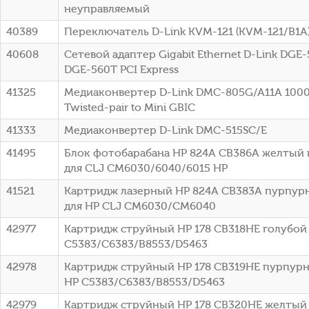
неуправляемый
40389
Переключатель D-Link KVM-121 (KVM-121/B1A
40608
Сетевой адаптер Gigabit Ethernet D-Link DGE
DGE-560T PCI Express
41325
Медиаконвертер D-Link DMC-805G/A11A 1000B
Twisted-pair to Mini GBIC
41333
Медиаконвертер D-Link DMC-515SC/E
41495
Блок фотобарабана HP 824A CB386A желтый 
для CLJ CM6030/6040/6015 HP
41521
Картридж лазерный HP 824A CB383A пурпурн
для HP CLJ CM6030/CM6040
42977
Картридж струйный HP 178 CB318HE голубой (
C5383/C6383/B8553/D5463
42978
Картридж струйный HP 178 CB319HE пурпурны
HP C5383/C6383/B8553/D5463
42979
Картридж струйный HP 178 CB320HE желтый (