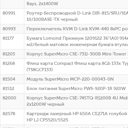
Bays, 2x1400W
80991
Роутер беспроводной D-Link DIR-815/SRU/S1
10/100BASE-TX черный
80993
Переключатель KVM D-Link KVM-440 8xPC po
81177
Бумага Lomond Премиум 1209122 36"(A0) 914
м2/белый матовое инженерная бумага втулка:
81205
Корпус SuperMicro CSE-731I-300B Mini-Tower
81268
Флеш карта Compact Флеш карта 8Gb 133x Typ
(TS8GCF133)
81504
Модуль SuperMicro MCP-220-00043-0N
81512
Блок питания SuperMicro PWS-920P-1R 920W
82000
Корпус SuperMicro CSE-745TQ-R1200B 4U Mid
2x1200W черный
82578
Картридж лазерный HP 650A CE271A голубой (
HP LJ CP5520/5525