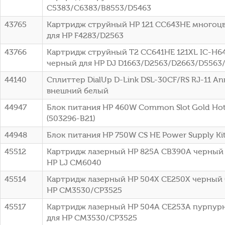
C5383/C6383/B8553/D5463
43765
Картридж струйный HP 121 CC643HE многоцве
для HP F4283/D2563
43766
Картридж струйный T2 CC641HE 121XL IC-H6
черный для HP DJ D1663/D2563/D2663/D5563
44140
Сплиттер DialUp D-Link DSL-30CF/RS RJ-11 A
внешний белый
44947
Блок питания HP 460W Common Slot Gold Hot 
(503296-B21)
44948
Блок питания HP 750W CS HE Power Supply Kit 
45512
Картридж лазерный HP 825A CB390A черный (
HP LJ CM6040
45514
Картридж лазерный HP 504X CE250X черный (
HP CM3530/CP3525
45517
Картридж лазерный HP 504A CE253A пурпурн
для HP CM3530/CP3525