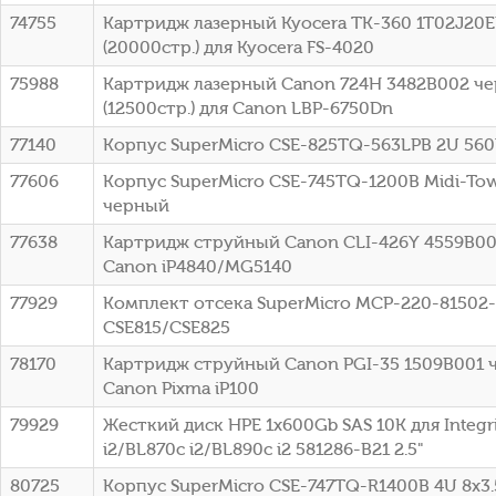
74755
Картридж лазерный Kyocera TK-360 1T02J20
(20000стр.) для Kyocera FS-4020
75988
Картридж лазерный Canon 724H 3482B002 ч
(12500стр.) для Canon LBP-6750Dn
77140
Корпус SuperMicro CSE-825TQ-563LPB 2U 56
77606
Корпус SuperMicro CSE-745TQ-1200B Midi-To
черный
77638
Картридж струйный Canon CLI-426Y 4559B00
Canon iP4840/MG5140
77929
Комплект отсека SuperMicro MCP-220-81502
CSE815/CSE825
78170
Картридж струйный Canon PGI-35 1509B001 
Canon Pixma iP100
79929
Жесткий диск HPE 1x600Gb SAS 10K для Integr
i2/BL870c i2/BL890c i2 581286-B21 2.5"
80725
Корпус SuperMicro CSE-747TQ-R1400B 4U 8x3