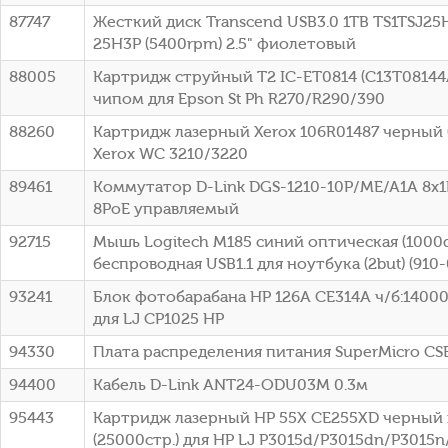
87747
Жесткий диск Transcend USB3.0 1TB TS1TSJ25H
25H3P (5400rpm) 2.5" фиолетовый
88005
Картридж струйный T2 IC-ET0814 (C13T08144
чипом для Epson St Ph R270/R290/390
88260
Картридж лазерный Xerox 106R01487 черный (
Xerox WC 3210/3220
89461
Коммутатор D-Link DGS-1210-10P/ME/A1A 8x1
8PoE управляемый
92715
Мышь Logitech M185 синий оптическая (1000d
беспроводная USB1.1 для ноутбука (2but) (910
93241
Блок фотобарабана HP 126A CE314A ч/б:14000
для LJ CP1025 HP
94330
Плата распределения питания SuperMicro C
94400
Кабель D-Link ANT24-ODU03M 0.3м
95443
Картридж лазерный HP 55X CE255XD черный 
(25000стр.) для HP LJ P3015d/P3015dn/P3015n