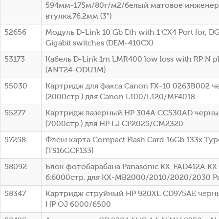
594мм-175м/80г/м2/белый матовое инженер
втулка:76.2мм (3")
52656
Модуль D-Link 10 Gb Eth with 1 CX4 Port for, DG
Gigabit switches (DEM-410CX)
53173
Кабель D-Link 1m LMR400 low loss with RP N p
(ANT24-ODU1M)
55030
Картридж для факса Canon FX-10 0263B002 
(2000стр.) для Canon L100/L120/MF4018
55277
Картридж лазерный HP 304A CC530AD черный
(7000стр.) для HP LJ CP2025/CM2320
57258
Флеш карта Compact Flash Card 16Gb 133x Typ
(TS16GCF133)
58092
Блок фотобарабана Panasonic KX-FAD412A KX
б:6000стр. для KX-MB2000/2010/2020/2030 P
58347
Картридж струйный HP 920XL CD975AE черный
HP OJ 6000/6500