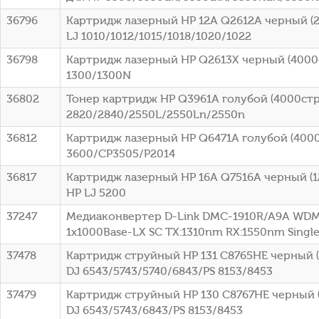
36796
Картридж лазерный HP 12A Q2612A черный (2
LJ 1010/1012/1015/1018/1020/1022
36798
Картридж лазерный HP Q2613X черный (4000ст
1300/1300N
36802
Тонер картридж HP Q3961A голубой (4000стр.
2820/2840/2550L/2550Ln/2550n
36812
Картридж лазерный HP Q6471A голубой (4000с
3600/CP3505/P2014
36817
Картридж лазерный HP 16A Q7516A черный (12
HP LJ 5200
37247
Медиаконвертер D-Link DMC-1910R/A9A WDM
1x1000Base-LX SC ТХ:1310nm RX:1550nm Sing
37478
Картридж струйный HP 131 C8765HE черный (4
DJ 6543/5743/5740/6843/PS 8153/8453
37479
Картридж струйный HP 130 C8767HE черный (
DJ 6543/5743/6843/PS 8153/8453