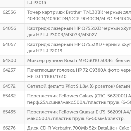
LJ P3015
62556
Тонер картридж Brother TN130BK черный для 
4040CN/4050CDN/DCP-9040CN/M FC-9440CN 
64056
Картридж лазерный HP Q7551XD черный x2упа
для HP LJ P3005/M3035/M3027
64057
Картридж лазерный HP Q7553XD черный x2упа
для HP LJ P2015
64200
Миксер ручной Bosch MFQ3010 300Вт белый
64237
Печатающая головка HP 72 C9380A фото чер
HP DJ T1100/T610
64572
Сетевой фильтр Pilot S 1.8м (6 розеток) белый 
65452
Переплетчик Fellowes Galaxy (CRC-5622001) 
перф.25л.сшив/макс.500л./пластик.пруж. (6-5
65455
Переплетчик Fellowes Quasar E (FS-56209) A4
макс.500л./пластик.пруж. (6-50мм)/электр.
66276
Диск CD-R Verbatim 700Mb 52x DataLife+ Cake B