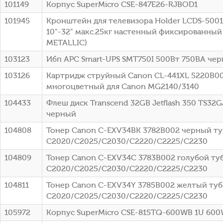
101149
Корпус SuperMicro CSE-847E26-RJBOD1
101945
Кронштейн для телевизора Holder LCDS-500
10"-32" макс.25кг настенный фиксированный
METALLIC)
103123
Ибп APC Smart-UPS SMT750I 500Вт 750ВА че
103126
Картридж струйный Canon CL-441XL 5220B0
многоцветный для Canon MG2140/3140
104433
Флеш диск Transcend 32GB Jetflash 350 TS32G
черный
104808
Тонер Canon C-EXV34BK 3782B002 черный туб
C2020/C2025/C2030/C2220/C2225/C2230
104809
Тонер Canon C-EXV34C 3783B002 голубой туб
C2020/C2025/C2030/C2220/C2225/C2230
104811
Тонер Canon C-EXV34Y 3785B002 желтый туба
C2020/C2025/C2030/C2220/C2225/C2230
105972
Корпус SuperMicro CSE-815TQ-600WB 1U 60