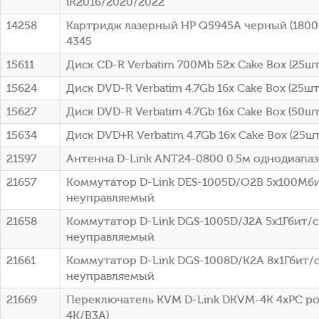
iR2016/2020/2022
14258
Картридж лазерный HP Q5945A черный (18000
4345
15611
Диск CD-R Verbatim 700Mb 52x Cake Box (25шт)
15624
Диск DVD-R Verbatim 4.7Gb 16x Cake Box (25шт
15627
Диск DVD-R Verbatim 4.7Gb 16x Cake Box (50шт
15634
Диск DVD+R Verbatim 4.7Gb 16x Cake Box (25шт
21597
Антенна D-Link ANT24-0800 0.5м однодиапа
21657
Коммутатор D-Link DES-1005D/O2B 5x100Мб
неуправляемый
21658
Коммутатор D-Link DGS-1005D/J2A 5x1Гбит/с
неуправляемый
21661
Коммутатор D-Link DGS-1008D/K2A 8x1Гбит/
неуправляемый
21669
Переключатель KVM D-Link DKVM-4K 4xPC po
4K/B3A)