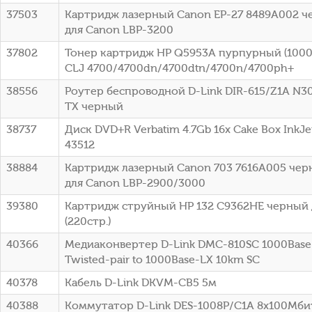
37503
Картридж лазерный Canon EP-27 8489A002 че
для Canon LBP-3200
37802
Тонер картридж HP Q5953A пурпурный (10000
CLJ 4700/4700dn/4700dtn/4700n/4700ph+
38556
Роутер беспроводной D-Link DIR-615/Z1A N3
TX черный
38737
Диск DVD+R Verbatim 4.7Gb 16x Cake Box InkJet
43512
38884
Картридж лазерный Canon 703 7616A005 черн
для Canon LBP-2900/3000
39380
Картридж струйный HP 132 C9362HE черный 
(220стр.)
40366
Медиаконвертер D-Link DMC-810SC 1000Base-
Twisted-pair to 1000Base-LX 10km SC
40378
Кабель D-Link DKVM-CB5 5м
40388
Коммутатор D-Link DES-1008P/C1A 8x100Мби