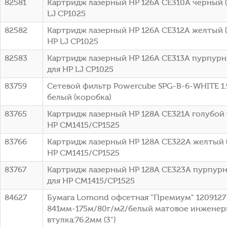
82581
Картридж лазерный HP 126A CE310A черный (1
LJ CP1025
82582
Картридж лазерный HP 126A CE312A желтый (1
HP LJ CP1025
82583
Картридж лазерный HP 126A CE313A пурпурны
для HP LJ CP1025
83759
Сетевой фильтр Powercube SPG-B-6-WHITE 1.9
белый (коробка)
83765
Картридж лазерный HP 128A CE321A голубой (
HP CM1415/CP1525
83766
Картридж лазерный HP 128A CE322A желтый (
HP CM1415/CP1525
83767
Картридж лазерный HP 128A CE323A пурпурны
для HP CM1415/CP1525
84627
Бумага Lomond офсетная "Премиум" 1209127 
841мм-175м/80г/м2/белый матовое инженер
втулка:76.2мм (3")