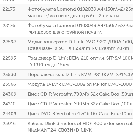
22173
Фотобумага Lomond 0102039 A4/130г/м2/25л
матовое/матовое для струйной печати
22176
Фотобумага Lomond 0102043 A4/150г/м2/25л
глянцевое для струйной печати
22592
Медиаконвертер D-Link DMC-920T/B10A 1x10
1x100Base-FX SC ТХ:1550nm RX:1310nm 20km
22593
Трансивер D-Link DEM-210 оптич. SFP SM 100
Tx:1310нм до 15км
23530
Переключатель D-Link KVM-221 (KVM-221/C1A
23566
Модуль D-Link DMC-1002 SNMP for DMC-1000
24309
Диск CD-R Verbatim 700Mb 52x Cake Box (50шт)
24310
Диск CD-R Verbatim 700Mb 52x Cake Box (100шт
24405
Диск DVD-R Verbatim 4.7Gb 16x Cake Box (10шт)
25016
Кабель Dlink 3 meters of HDF-400 extension cab
Njack(ANT24-CB03N) D-LINK