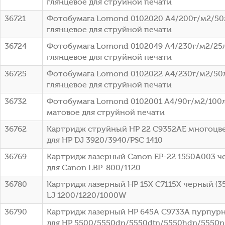
глянцевое для струйной печати
36721
Фотобумага Lomond 0102020 A4/200г/м2/50
глянцевое для струйной печати
36724
Фотобумага Lomond 0102049 A4/230г/м2/25
глянцевое для струйной печати
36725
Фотобумага Lomond 0102022 A4/230г/м2/50
глянцевое для струйной печати
36732
Фотобумага Lomond 0102001 A4/90г/м2/100л
матовое для струйной печати
36762
Картридж струйный HP 22 C9352AE многоцвет
для HP DJ 3920/3940/PSC 1410
36769
Картридж лазерный Canon EP-22 1550A003 че
для Canon LBP-800/1120
36780
Картридж лазерный HP 15X C7115X черный (35
LJ 1200/1220/1000W
36790
Картридж лазерный HP 645A C9733A пурпурны
для HP 5500/5550dn/5550dtn/5550hdn/5550n