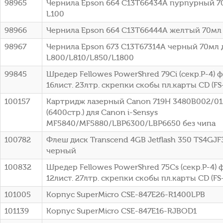
98965
Чернила Epson 664 C13T66434A пурпурный 7
L100
98966
Чернила Epson 664 C13T66444A желтый 70мл 
98967
Чернила Epson 673 C13T67314A черный 70мл 
L800/L810/L850/L1800
99845
Шредер Fellowes PowerShred 79Ci (секр.P-4)
16лист. 23лтр. скрепки скобы пл.карты CD (FS
100157
Картридж лазерный Canon 719H 3480B002/0
(6400стр.) для Canon i-Sensys
MF5840/MF5880/LBP6300/LBP6650 без чипа
100782
Флеш диск Transcend 4GB Jetflash 350 TS4GJF
черный
100832
Шредер Fellowes PowerShred 75Cs (секр.P-4)
12лист. 27лтр. скрепки скобы пл.карты CD (FS
101005
Корпус SuperMicro CSE-847E26-R1400LPB
101139
Корпус SuperMicro CSE-847E16-RJBOD1