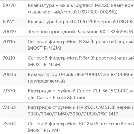
69770
Клавиатура + мышь Logitech MK120 клав:чер
мышь:черный/серый USB (920-002561)
69771
Клавиатура Logitech K120 EER черный USB (9
70019
Телефон проводной Panasonic KX-TS2365RUB
70116
Сетевой фильтр Most R 2м (6 розеток) черный
(МОSТ R-Ч 2М)
70119
Сетевой фильтр Most R 5м (6 розеток) черный
(МОSТ R–Ч 5М)
70833
Коммутатор D-Link DES-1008D/L2B 8x100Мби
неуправляемый
71370
Картридж струйный Canon CLI-36 1511B001 
для Canon Pixma 260mini
73633
Картридж струйный HP 21XL C9351CE черный
3920/3940/D1460/3930/D1520/PSC 1410
73704
Сетевой фильтр Most RG 2м (6 розеток) белый
(МОSТ RG 2М)