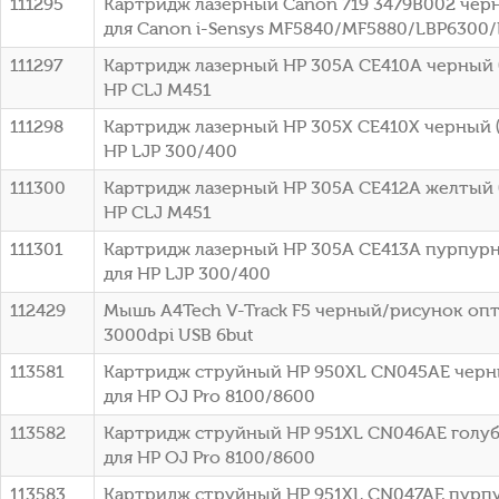
111295
Картридж лазерный Canon 719 3479B002 черн
для Canon i-Sensys MF5840/MF5880/LBP6300
111297
Картридж лазерный HP 305A CE410A черный (
HP CLJ M451
111298
Картридж лазерный HP 305X CE410X черный (
HP LJP 300/400
111300
Картридж лазерный HP 305A CE412A желтый (
HP CLJ M451
111301
Картридж лазерный HP 305A CE413A пурпурн
для HP LJP 300/400
112429
Мышь A4Tech V-Track F5 черный/рисунок оп
3000dpi USB 6but
113581
Картридж струйный HP 950XL CN045AE черны
для HP OJ Pro 8100/8600
113582
Картридж струйный HP 951XL CN046AE голубо
для HP OJ Pro 8100/8600
113583
Картридж струйный HP 951XL CN047AE пурпу