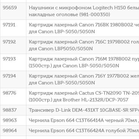
95659
Наушники с микрофоном Logitech H150 белы
накладные оголовье (981-000350)
97191
Картридж лазерный Canon 716BK 1980B002 че
для Canon LBP-5050/5050N
97192
Картридж лазерный Canon 716C 1979B002 голу
для Canon LBP5050/5050N
97193
Картридж лазерный Canon 716M 1978B002 п
(1500стр.) для Canon LBP-5050/5050N
97194
Картридж лазерный Canon 716Y 1977B002 жел
для Canon LBP-5050/5050N
98776
Картридж лазерный Cactus CS-TN2090 TN-20
(1000стр.) для Brother HL-2132R/DCP-7057
98837
Трансивер D-Link DEM-431XT 10GBASE-SR SFP
98963
Чернила Epson 664 C13T66414A черный 70мл 
98964
Чернила Epson 664 C13T66424A голубой 70мл