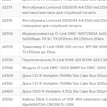
22173
Фотобумага Lomond 0102039 A4/130г/м2/25л
матовое/матовое для струйной печати
22176
Фотобумага Lomond 0102043 A4/150г/м2/25л
глянцевое для струйной печати
22592
Медиаконвертер D-Link DMC-920T/B10A 1x10
1x100Base-FX SC ТХ:1550nm RX:1310nm 20km
22593
Трансивер D-Link DEM-210 оптич. SFP SM 100
Tx:1310нм до 15км
23530
Переключатель D-Link KVM-221 (KVM-221/C1A
23566
Модуль D-Link DMC-1002 SNMP for DMC-1000
24309
Диск CD-R Verbatim 700Mb 52x Cake Box (50шт)
24310
Диск CD-R Verbatim 700Mb 52x Cake Box (100шт
24405
Диск DVD-R Verbatim 4.7Gb 16x Cake Box (10шт)
25016
Кабель Dlink 3 meters of HDF-400 extension cab
Njack(ANT24-CB03N) D-LINK