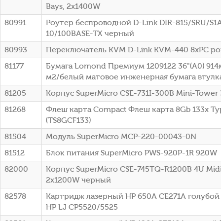
Bays, 2x1400W
80991
Роутер беспроводной D-Link DIR-815/SRU/S1
10/100BASE-TX черный
80993
Переключатель KVM D-Link KVM-440 8xPC po
81177
Бумага Lomond Премиум 1209122 36"(A0) 914
м2/белый матовое инженерная бумага втулка:
81205
Корпус SuperMicro CSE-731I-300B Mini-Tower
81268
Флеш карта Compact Флеш карта 8Gb 133x Typ
(TS8GCF133)
81504
Модуль SuperMicro MCP-220-00043-0N
81512
Блок питания SuperMicro PWS-920P-1R 920W
82000
Корпус SuperMicro CSE-745TQ-R1200B 4U Mid
2x1200W черный
82578
Картридж лазерный HP 650A CE271A голубой (
HP LJ CP5520/5525