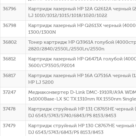
36796
Картридж лазерный HP 12A Q2612A черный (2
LJ 1010/1012/1015/1018/1020/1022
36798
Картридж лазерный HP Q2613X черный (4000ст
1300/1300N
36802
Тонер картридж HP Q3961A голубой (4000стр.
2820/2840/2550L/2550Ln/2550n
36812
Картридж лазерный HP Q6471A голубой (4000с
3600/CP3505/P2014
36817
Картридж лазерный HP 16A Q7516A черный (12
HP LJ 5200
37247
Медиаконвертер D-Link DMC-1910R/A9A WDM
1x1000Base-LX SC ТХ:1310nm RX:1550nm Sing
37478
Картридж струйный HP 131 C8765HE черный (4
DJ 6543/5743/5740/6843/PS 8153/8453
37479
Картридж струйный HP 130 C8767HE черный (
DJ 6543/5743/6843/PS 8153/8453