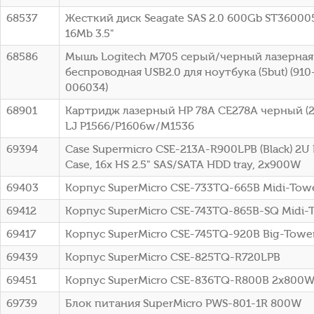
68537
Жесткий диск Seagate SAS 2.0 600Gb ST36000
16Mb 3.5"
68586
Мышь Logitech M705 серый/черный лазерная 
беспроводная USB2.0 для ноутбука (5but) (91
006034)
68901
Картридж лазерный HP 78A CE278A черный (21
LJ P1566/P1606w/M1536
69394
Case Supermicro CSE-213A-R900LPB (Black) 2U
Case, 16x HS 2.5" SAS/SATA HDD tray, 2x900W
69403
Корпус SuperMicro CSE-733TQ-665B Midi-To
69412
Корпус SuperMicro CSE-743TQ-865B-SQ Midi-
69417
Корпус SuperMicro CSE-745TQ-920B Big-Towe
69439
Корпус SuperMicro CSE-825TQ-R720LPB
69451
Корпус SuperMicro CSE-836TQ-R800B 2x800
69739
Блок питания SuperMicro PWS-801-1R 800W