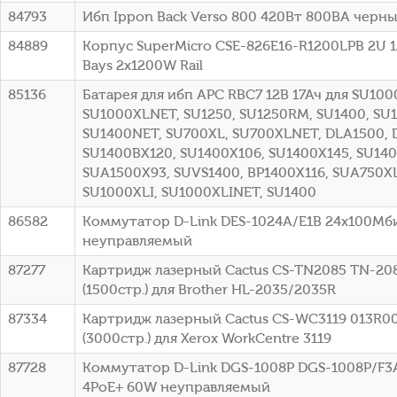
84793
Ибп Ippon Back Verso 800 420Вт 800ВА черный
84889
Корпус SuperMicro CSE-826E16-R1200LPB 2U 1
Bays 2x1200W Rail
85136
Батарея для ибп APC RBC7 12В 17Ач для SU100
SU1000XLNET, SU1250, SU1250RM, SU1400, SU
SU1400NET, SU700XL, SU700XLNET, DLA1500, 
SU1400BX120, SU1400X106, SU1400X145, SU140
SUA1500X93, SUVS1400, BP1400X116, SUA750XL
SU1000XLI, SU1000XLINET, SU1400
86582
Коммутатор D-Link DES-1024A/E1B 24x100Мб
неуправляемый
87277
Картридж лазерный Cactus CS-TN2085 TN-20
(1500стр.) для Brother HL-2035/2035R
87334
Картридж лазерный Cactus CS-WC3119 013R0
(3000стр.) для Xerox WorkCentre 3119
87728
Коммутатор D-Link DGS-1008P DGS-1008P/F3A 
4PoE+ 60W неуправляемый