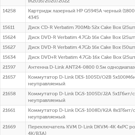
iR2016/2020/2022
14258
Картридж лазерный HP Q5945A черный (18000
4345
15611
Диск CD-R Verbatim 700Mb 52x Cake Box (25шт)
15624
Диск DVD-R Verbatim 4.7Gb 16x Cake Box (25шт
15627
Диск DVD-R Verbatim 4.7Gb 16x Cake Box (50шт
15634
Диск DVD+R Verbatim 4.7Gb 16x Cake Box (25шт
21597
Антенна D-Link ANT24-0800 0.5м однодиапа
21657
Коммутатор D-Link DES-1005D/O2B 5x100Мб
неуправляемый
21658
Коммутатор D-Link DGS-1005D/J2A 5x1Гбит/с
неуправляемый
21661
Коммутатор D-Link DGS-1008D/K2A 8x1Гбит/
неуправляемый
21669
Переключатель KVM D-Link DKVM-4K 4xPC po
4K/B3A)