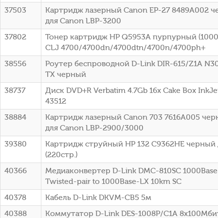
37503
Картридж лазерный Canon EP-27 8489A002 че
для Canon LBP-3200
37802
Тонер картридж HP Q5953A пурпурный (10000
CLJ 4700/4700dn/4700dtn/4700n/4700ph+
38556
Роутер беспроводной D-Link DIR-615/Z1A N3
TX черный
38737
Диск DVD+R Verbatim 4.7Gb 16x Cake Box InkJet
43512
38884
Картридж лазерный Canon 703 7616A005 черн
для Canon LBP-2900/3000
39380
Картридж струйный HP 132 C9362HE черный 
(220стр.)
40366
Медиаконвертер D-Link DMC-810SC 1000Base-
Twisted-pair to 1000Base-LX 10km SC
40378
Кабель D-Link DKVM-CB5 5м
40388
Коммутатор D-Link DES-1008P/C1A 8x100Мби