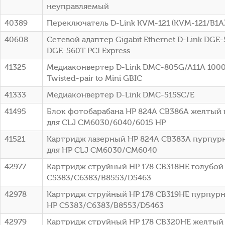
неуправляемый
40389
Переключатель D-Link KVM-121 (KVM-121/B1A
40608
Сетевой адаптер Gigabit Ethernet D-Link DGE
DGE-560T PCI Express
41325
Медиаконвертер D-Link DMC-805G/A11A 1000B
Twisted-pair to Mini GBIC
41333
Медиаконвертер D-Link DMC-515SC/E
41495
Блок фотобарабана HP 824A CB386A желтый 
для CLJ CM6030/6040/6015 HP
41521
Картридж лазерный HP 824A CB383A пурпурн
для HP CLJ CM6030/CM6040
42977
Картридж струйный HP 178 CB318HE голубой (
C5383/C6383/B8553/D5463
42978
Картридж струйный HP 178 CB319HE пурпурны
HP C5383/C6383/B8553/D5463
42979
Картридж струйный HP 178 CB320HE желтый (