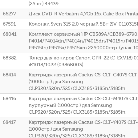
(25шт) 43439
66277
Диск DVD-R Verbatim 4,7Gb 16x Cake Box Printa
67591
Колонки Sven 315 2.0 черный 5Вт (SV-0110315
68041
Комплект сервисный HP CB389A/CB389-67903
P4014/P4014dn/P4014n/P4015dn/P4015n/P4015
P4515tn/P4515x/P4515xm 2250000стр. (упак.:1
68382
Тонер для копиров Canon GPR-22 (C-EXV18) 0
iR1018/1022 (0386B003)
68414
Картридж лазерный Cactus CS-CLT-C407S CLT
(1000стр.) для Samsung
CLP320/320n/325/CLX3185/3185n/3185fn
68416
Картридж лазерный Cactus CS-CLT-M407S CL
пурпурный (1000стр.) для Samsung
CLP320/320n/325/CLX3185/3185n/3185fn
68417
Картридж лазерный Cactus CS-CLT-Y407S CLT
(1000стр.) для Samsung
CLP320/320n/325/CLX3185/3185n/3185fn