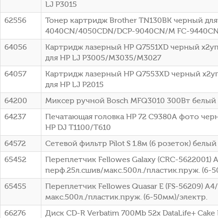
LJ P3015
62556
Тонер картридж Brother TN130BK черный для 
4040CN/4050CDN/DCP-9040CN/M FC-9440CN 
64056
Картридж лазерный HP Q7551XD черный x2упа
для HP LJ P3005/M3035/M3027
64057
Картридж лазерный HP Q7553XD черный x2упа
для HP LJ P2015
64200
Миксер ручной Bosch MFQ3010 300Вт белый
64237
Печатающая головка HP 72 C9380A фото чер
HP DJ T1100/T610
64572
Сетевой фильтр Pilot S 1.8м (6 розеток) белый 
65452
Переплетчик Fellowes Galaxy (CRC-5622001) 
перф.25л.сшив/макс.500л./пластик.пруж. (6-5
65455
Переплетчик Fellowes Quasar E (FS-56209) A4
макс.500л./пластик.пруж. (6-50мм)/электр.
66276
Диск CD-R Verbatim 700Mb 52x DataLife+ Cake B