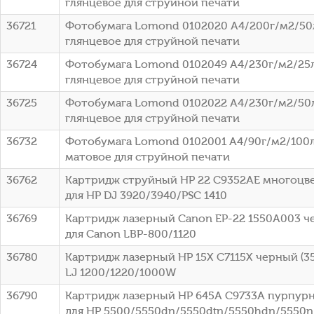
глянцевое для струйной печати
36721
Фотобумага Lomond 0102020 A4/200г/м2/50
глянцевое для струйной печати
36724
Фотобумага Lomond 0102049 A4/230г/м2/25
глянцевое для струйной печати
36725
Фотобумага Lomond 0102022 A4/230г/м2/50
глянцевое для струйной печати
36732
Фотобумага Lomond 0102001 A4/90г/м2/100л
матовое для струйной печати
36762
Картридж струйный HP 22 C9352AE многоцвет
для HP DJ 3920/3940/PSC 1410
36769
Картридж лазерный Canon EP-22 1550A003 че
для Canon LBP-800/1120
36780
Картридж лазерный HP 15X C7115X черный (35
LJ 1200/1220/1000W
36790
Картридж лазерный HP 645A C9733A пурпурны
для HP 5500/5550dn/5550dtn/5550hdn/5550n