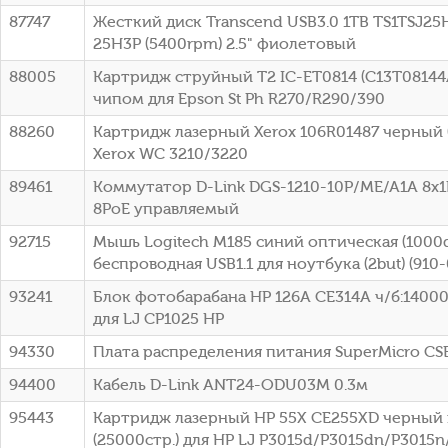
87747
Жесткий диск Transcend USB3.0 1TB TS1TSJ25H
25H3P (5400rpm) 2.5" фиолетовый
88005
Картридж струйный T2 IC-ET0814 (C13T08144
чипом для Epson St Ph R270/R290/390
88260
Картридж лазерный Xerox 106R01487 черный (
Xerox WC 3210/3220
89461
Коммутатор D-Link DGS-1210-10P/ME/A1A 8x1
8PoE управляемый
92715
Мышь Logitech M185 синий оптическая (1000d
беспроводная USB1.1 для ноутбука (2but) (910
93241
Блок фотобарабана HP 126A CE314A ч/б:14000
для LJ CP1025 HP
94330
Плата распределения питания SuperMicro C
94400
Кабель D-Link ANT24-ODU03M 0.3м
95443
Картридж лазерный HP 55X CE255XD черный 
(25000стр.) для HP LJ P3015d/P3015dn/P3015n