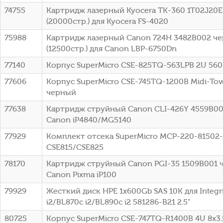
74755
Картридж лазерный Kyocera TK-360 1T02J20
(20000стр.) для Kyocera FS-4020
75988
Картридж лазерный Canon 724H 3482B002 ч
(12500стр.) для Canon LBP-6750Dn
77140
Корпус SuperMicro CSE-825TQ-563LPB 2U 56
77606
Корпус SuperMicro CSE-745TQ-1200B Midi-To
черный
77638
Картридж струйный Canon CLI-426Y 4559B00
Canon iP4840/MG5140
77929
Комплект отсека SuperMicro MCP-220-81502
CSE815/CSE825
78170
Картридж струйный Canon PGI-35 1509B001 
Canon Pixma iP100
79929
Жесткий диск HPE 1x600Gb SAS 10K для Integr
i2/BL870c i2/BL890c i2 581286-B21 2.5"
80725
Корпус SuperMicro CSE-747TQ-R1400B 4U 8x3