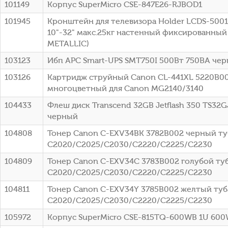
101149
Корпус SuperMicro CSE-847E26-RJBOD1
101945
Кронштейн для телевизора Holder LCDS-500
10"-32" макс.25кг настенный фиксированный
METALLIC)
103123
Ибп APC Smart-UPS SMT750I 500Вт 750ВА че
103126
Картридж струйный Canon CL-441XL 5220B0
многоцветный для Canon MG2140/3140
104433
Флеш диск Transcend 32GB Jetflash 350 TS32G
черный
104808
Тонер Canon C-EXV34BK 3782B002 черный туб
C2020/C2025/C2030/C2220/C2225/C2230
104809
Тонер Canon C-EXV34C 3783B002 голубой туб
C2020/C2025/C2030/C2220/C2225/C2230
104811
Тонер Canon C-EXV34Y 3785B002 желтый туба
C2020/C2025/C2030/C2220/C2225/C2230
105972
Корпус SuperMicro CSE-815TQ-600WB 1U 60