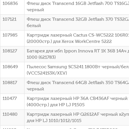
106836
Флеш диск Transcend 16GB Jetflash 700 TS16G
черный
107121
Флеш диск Transcend 32GB Jetflash 370 TS32G
белый
107985
Картридж лазерный Cactus CS-WC5222 106R0
(20000стр.) для Xerox WorkCentre 5222
108127
Батарея для ибп Ippon Innova RT 1K 36В 14Ач 
1000 (621783)
108649
Пылесос Samsung SC5241 1800Вт черный/бе
(VCC5241S3K/XEV)
108817
Флеш диск Transcend 64GB Jetflash 350 TS64G
черный
110477
Картридж лазерный HP 36A CB436AF черный 
(4000стр.) для HP LJ P1505
110480
Картридж лазерный HP Q2612AF черный x2упа
для HP LJ 1010/1012/1015