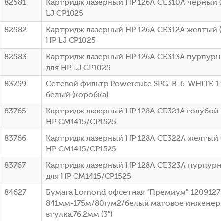
82581
Картридж лазерный HP 126A CE310A черный (1
LJ CP1025
82582
Картридж лазерный HP 126A CE312A желтый (1
HP LJ CP1025
82583
Картридж лазерный HP 126A CE313A пурпурны
для HP LJ CP1025
83759
Сетевой фильтр Powercube SPG-B-6-WHITE 1.9
белый (коробка)
83765
Картридж лазерный HP 128A CE321A голубой (
HP CM1415/CP1525
83766
Картридж лазерный HP 128A CE322A желтый (
HP CM1415/CP1525
83767
Картридж лазерный HP 128A CE323A пурпурны
для HP CM1415/CP1525
84627
Бумага Lomond офсетная "Премиум" 1209127 
841мм-175м/80г/м2/белый матовое инженер
втулка:76.2мм (3")