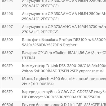
58495
Аккумулятор GP 230AAHC AA NiMH 2250mAh 
230AAHC-2DECRC2)
58496
Аккумулятор GP 250AAHC AA NiMH 2500mAh 
250AAHC-2DECRC2)
58497
Аккумулятор GP 270AAHC AA NiMH 2700mAh 
270AAHC-2DECRC2)
58502
Блок фотобарабана Brother DR3100 ч/б:25000с
5240/5250DN/5270DN Brother
58507
Батарея GP Ultra Alkaline 15AU LR6 AA (2шт) 
ULTRA)
59270
Коммутатор D-Link DES-3200-28/C1A 24x100
2xКомбо(1000BASE-T/SFP) 2SFP управляемый
59452
Мышь Logitech M100 белый/черный оптическ
2but (910-006764)
59870
Картридж струйный G&G GG-CD972AE голубой
HP Officejet 6000/6500/6500A/7000/7500A
60526
Роутер беспроводной D-Link DIR-825/GFRU/