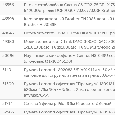
46556
Блок фотобарабана Cactus CS-DR2175 DR-2175
б:12000стр. для DCP 7030/ 7032 /7032R Brothe
46598
Картридж лазерный Brother TN2085 черный (1
Brother HL2035R
48646
Переключатель KVM D-Link DKVM-IP1 1xPC po
49380
Медиаконвертер D-Link DMC-300SC DMC-30
1x10/100Base-TX 1x100Base-FX SC MultiMode 
50096
Наушники с микрофоном Genius HS-04SU се
(оголовье) (31710045100)
51491
Бумага Lomond 1202082 36"(A0) 914мм-30м/
матовое для струйной печати втулка:50.8мм (
51500
Бумага Lomond офсетная "Премиум" 1209121 
620мм-175м/80г/м2/белый матовое инженер
втулка:76мм
51714
Сетевой фильтр Pilot S 5м (6 розеток) белый (
52563
Бумага Lomond офсетная "Премиум" 1209128