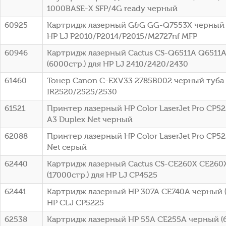
1000BASE-X SFP/4G ready черный
60925
Картридж лазерный G&G GG-Q7553X черный (
HP LJ P2010/P2014/P2015/M2727nf MFP
60946
Картридж лазерный Cactus CS-Q6511A Q6511
(6000стр.) для HP LJ 2410/2420/2430
61460
Тонер Canon C-EXV33 2785B002 черный туба
IR2520/2525/2530
61521
Принтер лазерный HP Color LaserJet Pro CP52
A3 Duplex Net черный
62088
Принтер лазерный HP Color LaserJet Pro CP52
Net серый
62440
Картридж лазерный Cactus CS-CE260X CE260
(17000стр.) для HP LJ CP4525
62441
Картридж лазерный HP 307A CE740A черный (
HP CLJ CP5225
62538
Картридж лазерный HP 55A CE255A черный (6