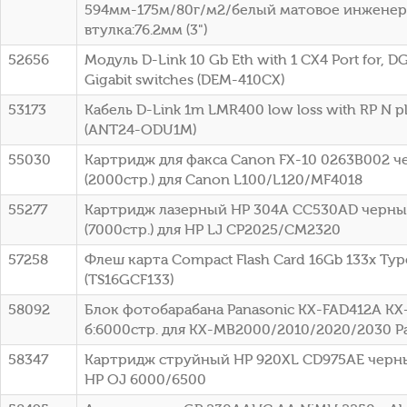
594мм-175м/80г/м2/белый матовое инженер
втулка:76.2мм (3")
52656
Модуль D-Link 10 Gb Eth with 1 CX4 Port for, DG
Gigabit switches (DEM-410CX)
53173
Кабель D-Link 1m LMR400 low loss with RP N p
(ANT24-ODU1M)
55030
Картридж для факса Canon FX-10 0263B002 
(2000стр.) для Canon L100/L120/MF4018
55277
Картридж лазерный HP 304A CC530AD черный
(7000стр.) для HP LJ CP2025/CM2320
57258
Флеш карта Compact Flash Card 16Gb 133x Typ
(TS16GCF133)
58092
Блок фотобарабана Panasonic KX-FAD412A KX
б:6000стр. для KX-MB2000/2010/2020/2030 P
58347
Картридж струйный HP 920XL CD975AE черный
HP OJ 6000/6500