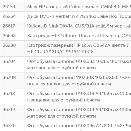
25170
Мфу HP лазерный Color LaserJet CM6040f MFP
26234
Диск DVD-R Verbatim 4.7Gb 16x Cake Box (100шт
26617
Кабель D-Link DKVM-CU5/B1A solid 5м черны
26632
Картридж HPE Ultrium Universal Cleaning (C79
36288
Картридж лазерный HP 125A CB542A желтый (
HP CLJ CP1215/CP1515/CP1518
36704
Фотобумага Lomond 0102083 10x15/180г/м2/
матовое для струйной печати
36708
Фотобумага Lomond 1103302 10x15/260г/м2/
полуглянцевое для струйной печати
36712
Фотобумага Lomond 0102018 A4/150г/м2/50л
глянцевое для струйной печати
36719
Фотобумага Lomond 0102014 A4/180г/м2/50л
матовое для струйной печати
36720
Фотобумага Lomond 0102046 A4/200г/м2/25