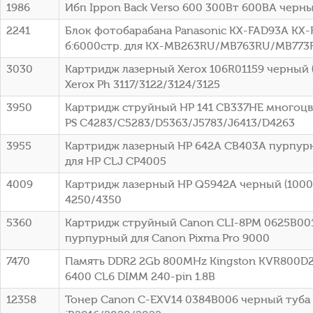
1986
Ибп Ippon Back Verso 600 300Вт 600ВА черный
2241
Блок фотобарабана Panasonic KX-FAD93A KX-
б:6000стр. для KX-MB263RU/MB763RU/MB773R
3030
Картридж лазерный Xerox 106R01159 черный (
Xerox Ph 3117/3122/3124/3125
3950
Картридж струйный HP 141 CB337HE многоцв
PS C4283/C5283/D5363/J5783/J6413/D4263
3955
Картридж лазерный HP 642A CB403A пурпурн
для HP CLJ CP4005
4009
Картридж лазерный HP Q5942A черный (10000
4250/4350
5360
Картридж струйный Canon CLI-8PM 0625B00
пурпурный для Canon Pixma Pro 9000
7470
Память DDR2 2Gb 800MHz Kingston KVR800D2
6400 CL6 DIMM 240-pin 1.8В
12358
Тонер Canon C-EXV14 0384B006 черный туба 