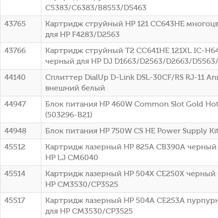
C5383/C6383/B8553/D5463
43765
Картридж струйный HP 121 CC643HE многоцве
для HP F4283/D2563
43766
Картридж струйный T2 CC641HE 121XL IC-H6
черный для HP DJ D1663/D2563/D2663/D5563
44140
Сплиттер DialUp D-Link DSL-30CF/RS RJ-11 A
внешний белый
44947
Блок питания HP 460W Common Slot Gold Hot 
(503296-B21)
44948
Блок питания HP 750W CS HE Power Supply Kit 
45512
Картридж лазерный HP 825A CB390A черный (
HP LJ CM6040
45514
Картридж лазерный HP 504X CE250X черный (
HP CM3530/CP3525
45517
Картридж лазерный HP 504A CE253A пурпурн
для HP CM3530/CP3525