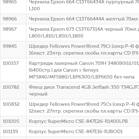
98965
Чернила Epson 664 C13T66434A пурпурный 7
L100
98966
Чернила Epson 664 C13T66444A желтый 70мл 
98967
Чернила Epson 673 C13T67314A черный 70мл 
L800/L810/L850/L1800
99845
Шредер Fellowes PowerShred 79Ci (секр.P-4)
16лист. 23лтр. скрепки скобы пл.карты CD (FS
100157
Картридж лазерный Canon 719H 3480B002/0
(6400стр.) для Canon i-Sensys
MF5840/MF5880/LBP6300/LBP6650 без чипа
100782
Флеш диск Transcend 4GB Jetflash 350 TS4GJF
черный
100832
Шредер Fellowes PowerShred 75Cs (секр.P-4)
12лист. 27лтр. скрепки скобы пл.карты CD (FS
101005
Корпус SuperMicro CSE-847E26-R1400LPB
101139
Корпус SuperMicro CSE-847E16-RJBOD1