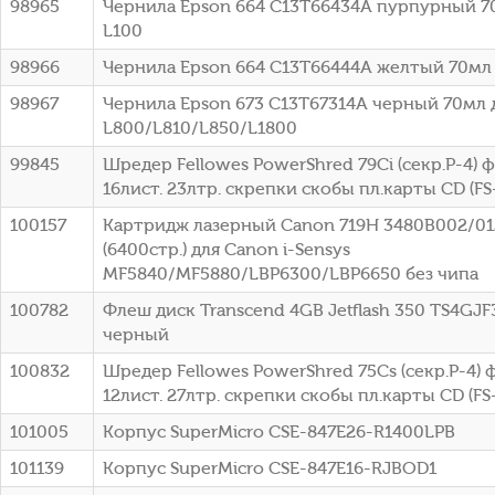
98965
Чернила Epson 664 C13T66434A пурпурный 7
L100
98966
Чернила Epson 664 C13T66444A желтый 70мл 
98967
Чернила Epson 673 C13T67314A черный 70мл 
L800/L810/L850/L1800
99845
Шредер Fellowes PowerShred 79Ci (секр.P-4)
16лист. 23лтр. скрепки скобы пл.карты CD (FS
100157
Картридж лазерный Canon 719H 3480B002/0
(6400стр.) для Canon i-Sensys
MF5840/MF5880/LBP6300/LBP6650 без чипа
100782
Флеш диск Transcend 4GB Jetflash 350 TS4GJF
черный
100832
Шредер Fellowes PowerShred 75Cs (секр.P-4)
12лист. 27лтр. скрепки скобы пл.карты CD (FS
101005
Корпус SuperMicro CSE-847E26-R1400LPB
101139
Корпус SuperMicro CSE-847E16-RJBOD1