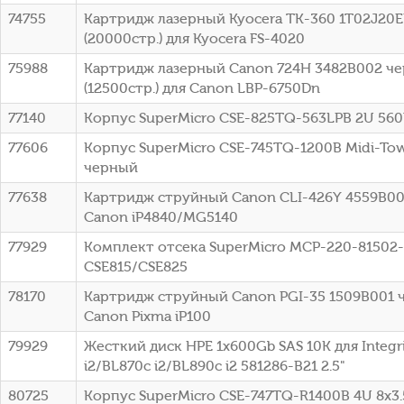
74755
Картридж лазерный Kyocera TK-360 1T02J20
(20000стр.) для Kyocera FS-4020
75988
Картридж лазерный Canon 724H 3482B002 ч
(12500стр.) для Canon LBP-6750Dn
77140
Корпус SuperMicro CSE-825TQ-563LPB 2U 56
77606
Корпус SuperMicro CSE-745TQ-1200B Midi-To
черный
77638
Картридж струйный Canon CLI-426Y 4559B00
Canon iP4840/MG5140
77929
Комплект отсека SuperMicro MCP-220-81502
CSE815/CSE825
78170
Картридж струйный Canon PGI-35 1509B001 
Canon Pixma iP100
79929
Жесткий диск HPE 1x600Gb SAS 10K для Integr
i2/BL870c i2/BL890c i2 581286-B21 2.5"
80725
Корпус SuperMicro CSE-747TQ-R1400B 4U 8x3