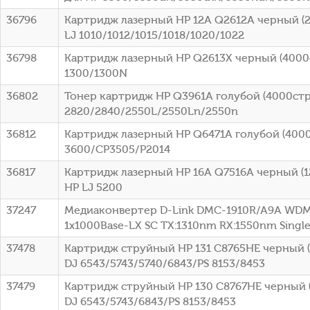
36796
Картридж лазерный HP 12A Q2612A черный (2
LJ 1010/1012/1015/1018/1020/1022
36798
Картридж лазерный HP Q2613X черный (4000ст
1300/1300N
36802
Тонер картридж HP Q3961A голубой (4000стр.
2820/2840/2550L/2550Ln/2550n
36812
Картридж лазерный HP Q6471A голубой (4000с
3600/CP3505/P2014
36817
Картридж лазерный HP 16A Q7516A черный (12
HP LJ 5200
37247
Медиаконвертер D-Link DMC-1910R/A9A WDM
1x1000Base-LX SC ТХ:1310nm RX:1550nm Sing
37478
Картридж струйный HP 131 C8765HE черный (4
DJ 6543/5743/5740/6843/PS 8153/8453
37479
Картридж струйный HP 130 C8767HE черный (
DJ 6543/5743/6843/PS 8153/8453