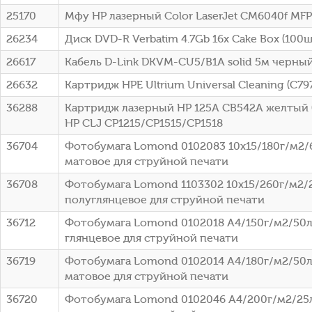
25170
Мфу HP лазерный Color LaserJet CM6040f MFP
26234
Диск DVD-R Verbatim 4.7Gb 16x Cake Box (100шт
26617
Кабель D-Link DKVM-CU5/B1A solid 5м черны
26632
Картридж HPE Ultrium Universal Cleaning (C79
36288
Картридж лазерный HP 125A CB542A желтый (
HP CLJ CP1215/CP1515/CP1518
36704
Фотобумага Lomond 0102083 10x15/180г/м2/
матовое для струйной печати
36708
Фотобумага Lomond 1103302 10x15/260г/м2/
полуглянцевое для струйной печати
36712
Фотобумага Lomond 0102018 A4/150г/м2/50л
глянцевое для струйной печати
36719
Фотобумага Lomond 0102014 A4/180г/м2/50л
матовое для струйной печати
36720
Фотобумага Lomond 0102046 A4/200г/м2/25