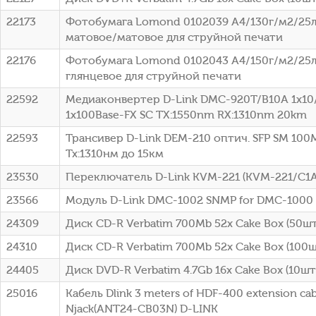
22173
Фотобумага Lomond 0102039 A4/130г/м2/25л
матовое/матовое для струйной печати
22176
Фотобумага Lomond 0102043 A4/150г/м2/25л
глянцевое для струйной печати
22592
Медиаконвертер D-Link DMC-920T/B10A 1x10
1x100Base-FX SC ТХ:1550nm RX:1310nm 20km
22593
Трансивер D-Link DEM-210 оптич. SFP SM 100
Tx:1310нм до 15км
23530
Переключатель D-Link KVM-221 (KVM-221/C1A
23566
Модуль D-Link DMC-1002 SNMP for DMC-1000
24309
Диск CD-R Verbatim 700Mb 52x Cake Box (50шт)
24310
Диск CD-R Verbatim 700Mb 52x Cake Box (100шт
24405
Диск DVD-R Verbatim 4.7Gb 16x Cake Box (10шт)
25016
Кабель Dlink 3 meters of HDF-400 extension cab
Njack(ANT24-CB03N) D-LINK