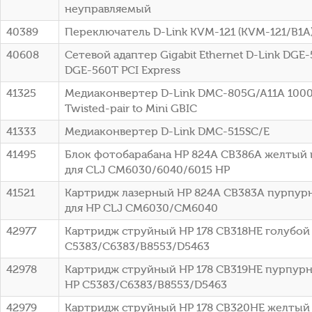
неуправляемый
40389
Переключатель D-Link KVM-121 (KVM-121/B1A
40608
Сетевой адаптер Gigabit Ethernet D-Link DGE
DGE-560T PCI Express
41325
Медиаконвертер D-Link DMC-805G/A11A 1000B
Twisted-pair to Mini GBIC
41333
Медиаконвертер D-Link DMC-515SC/E
41495
Блок фотобарабана HP 824A CB386A желтый 
для CLJ CM6030/6040/6015 HP
41521
Картридж лазерный HP 824A CB383A пурпурн
для HP CLJ CM6030/CM6040
42977
Картридж струйный HP 178 CB318HE голубой (
C5383/C6383/B8553/D5463
42978
Картридж струйный HP 178 CB319HE пурпурны
HP C5383/C6383/B8553/D5463
42979
Картридж струйный HP 178 CB320HE желтый (