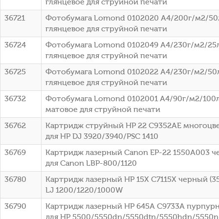
глянцевое для струйной печати
36721
Фотобумага Lomond 0102020 A4/200г/м2/50
глянцевое для струйной печати
36724
Фотобумага Lomond 0102049 A4/230г/м2/25
глянцевое для струйной печати
36725
Фотобумага Lomond 0102022 A4/230г/м2/50
глянцевое для струйной печати
36732
Фотобумага Lomond 0102001 A4/90г/м2/100л
матовое для струйной печати
36762
Картридж струйный HP 22 C9352AE многоцвет
для HP DJ 3920/3940/PSC 1410
36769
Картридж лазерный Canon EP-22 1550A003 че
для Canon LBP-800/1120
36780
Картридж лазерный HP 15X C7115X черный (35
LJ 1200/1220/1000W
36790
Картридж лазерный HP 645A C9733A пурпурны
для HP 5500/5550dn/5550dtn/5550hdn/5550n