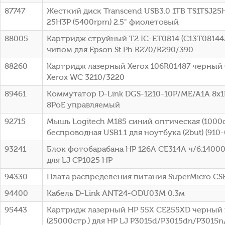
87747
Жесткий диск Transcend USB3.0 1TB TS1TSJ25H
25H3P (5400rpm) 2.5" фиолетовый
88005
Картридж струйный T2 IC-ET0814 (C13T08144
чипом для Epson St Ph R270/R290/390
88260
Картридж лазерный Xerox 106R01487 черный (
Xerox WC 3210/3220
89461
Коммутатор D-Link DGS-1210-10P/ME/A1A 8x1
8PoE управляемый
92715
Мышь Logitech M185 синий оптическая (1000d
беспроводная USB1.1 для ноутбука (2but) (910
93241
Блок фотобарабана HP 126A CE314A ч/б:14000
для LJ CP1025 HP
94330
Плата распределения питания SuperMicro C
94400
Кабель D-Link ANT24-ODU03M 0.3м
95443
Картридж лазерный HP 55X CE255XD черный 
(25000стр.) для HP LJ P3015d/P3015dn/P3015n