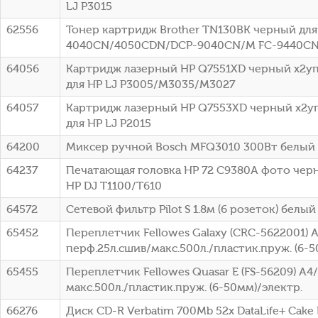
LJ P3015
62556
Тонер картридж Brother TN130BK черный для 
4040CN/4050CDN/DCP-9040CN/M FC-9440CN 
64056
Картридж лазерный HP Q7551XD черный x2упа
для HP LJ P3005/M3035/M3027
64057
Картридж лазерный HP Q7553XD черный x2упа
для HP LJ P2015
64200
Миксер ручной Bosch MFQ3010 300Вт белый
64237
Печатающая головка HP 72 C9380A фото чер
HP DJ T1100/T610
64572
Сетевой фильтр Pilot S 1.8м (6 розеток) белый 
65452
Переплетчик Fellowes Galaxy (CRC-5622001) 
перф.25л.сшив/макс.500л./пластик.пруж. (6-5
65455
Переплетчик Fellowes Quasar E (FS-56209) A4
макс.500л./пластик.пруж. (6-50мм)/электр.
66276
Диск CD-R Verbatim 700Mb 52x DataLife+ Cake B