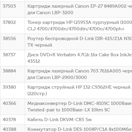
37503
Картридж лазерный Canon EP-27 8489A002 че
для Canon LBP-3200
37802
Тонер картридж HP Q5953A пурпурный (10000
CLJ 4700/4700dn/4700dtn/4700n/4700ph+
38556
Роутер беспроводной D-Link DIR-615/Z1A N3
TX черный
38737
Диск DVD+R Verbatim 4.7Gb 16x Cake Box InkJet
43512
38884
Картридж лазерный Canon 703 7616A005 черн
для Canon LBP-2900/3000
39380
Картридж струйный HP 132 C9362HE черный 
(220стр.)
40366
Медиаконвертер D-Link DMC-810SC 1000Base-
Twisted-pair to 1000Base-LX 10km SC
40378
Кабель D-Link DKVM-CB5 5м
40388
Коммутатор D-Link DES-1008P/C1A 8x100Мби