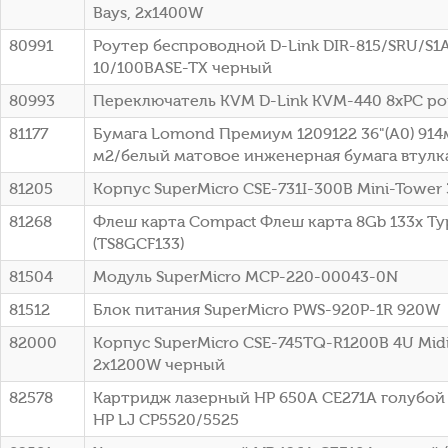
Bays, 2x1400W
80991
Роутер беспроводной D-Link DIR-815/SRU/S1
10/100BASE-TX черный
80993
Переключатель KVM D-Link KVM-440 8xPC po
81177
Бумага Lomond Премиум 1209122 36"(A0) 914
м2/белый матовое инженерная бумага втулка:
81205
Корпус SuperMicro CSE-731I-300B Mini-Tower
81268
Флеш карта Compact Флеш карта 8Gb 133x Typ
(TS8GCF133)
81504
Модуль SuperMicro MCP-220-00043-0N
81512
Блок питания SuperMicro PWS-920P-1R 920W
82000
Корпус SuperMicro CSE-745TQ-R1200B 4U Mid
2x1200W черный
82578
Картридж лазерный HP 650A CE271A голубой (
HP LJ CP5520/5525