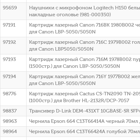
95659
Наушники с микрофоном Logitech H150 белы
накладные оголовье (981-000350)
97191
Картридж лазерный Canon 716BK 1980B002 че
для Canon LBP-5050/5050N
97192
Картридж лазерный Canon 716C 1979B002 голу
для Canon LBP5050/5050N
97193
Картридж лазерный Canon 716M 1978B002 п
(1500стр.) для Canon LBP-5050/5050N
97194
Картридж лазерный Canon 716Y 1977B002 жел
для Canon LBP-5050/5050N
98776
Картридж лазерный Cactus CS-TN2090 TN-20
(1000стр.) для Brother HL-2132R/DCP-7057
98837
Трансивер D-Link DEM-431XT 10GBASE-SR SFP
98963
Чернила Epson 664 C13T66414A черный 70мл 
98964
Чернила Epson 664 C13T66424A голубой 70мл