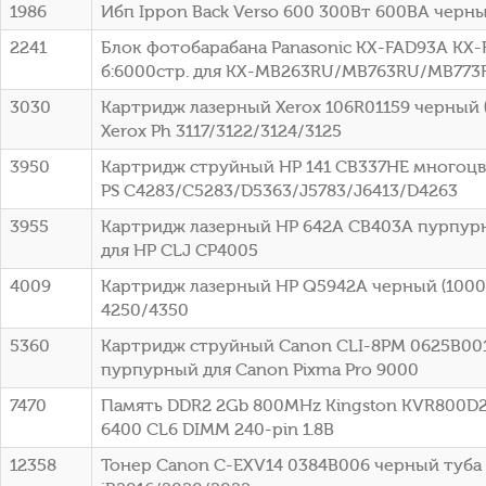
1986
Ибп Ippon Back Verso 600 300Вт 600ВА черный
2241
Блок фотобарабана Panasonic KX-FAD93A KX-
б:6000стр. для KX-MB263RU/MB763RU/MB773R
3030
Картридж лазерный Xerox 106R01159 черный (
Xerox Ph 3117/3122/3124/3125
3950
Картридж струйный HP 141 CB337HE многоцв
PS C4283/C5283/D5363/J5783/J6413/D4263
3955
Картридж лазерный HP 642A CB403A пурпурн
для HP CLJ CP4005
4009
Картридж лазерный HP Q5942A черный (10000
4250/4350
5360
Картридж струйный Canon CLI-8PM 0625B00
пурпурный для Canon Pixma Pro 9000
7470
Память DDR2 2Gb 800MHz Kingston KVR800D2
6400 CL6 DIMM 240-pin 1.8В
12358
Тонер Canon C-EXV14 0384B006 черный туба 