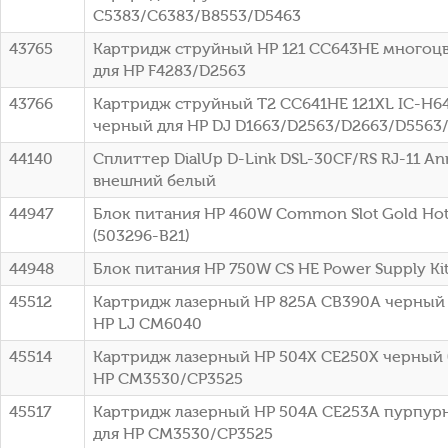
C5383/C6383/B8553/D5463
43765
Картридж струйный HP 121 CC643HE многоцве
для HP F4283/D2563
43766
Картридж струйный T2 CC641HE 121XL IC-H6
черный для HP DJ D1663/D2563/D2663/D5563
44140
Сплиттер DialUp D-Link DSL-30CF/RS RJ-11 A
внешний белый
44947
Блок питания HP 460W Common Slot Gold Hot 
(503296-B21)
44948
Блок питания HP 750W CS HE Power Supply Kit 
45512
Картридж лазерный HP 825A CB390A черный (
HP LJ CM6040
45514
Картридж лазерный HP 504X CE250X черный (
HP CM3530/CP3525
45517
Картридж лазерный HP 504A CE253A пурпурн
для HP CM3530/CP3525