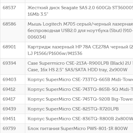
68537
Жесткий диск Seagate SAS 2.0 600Gb ST36000
16Mb 3.5"
68586
Мышь Logitech M705 серый/черный лазерная 
беспроводная USB2.0 для ноутбука (5but) (91
006034)
68901
Картридж лазерный HP 78A CE278A черный (21
LJ P1566/P1606w/M1536
69394
Case Supermicro CSE-213A-R900LPB (Black) 2U
Case, 16x HS 2.5" SAS/SATA HDD tray, 2x900W
69403
Корпус SuperMicro CSE-733TQ-665B Midi-To
69412
Корпус SuperMicro CSE-743TQ-865B-SQ Midi-
69417
Корпус SuperMicro CSE-745TQ-920B Big-Towe
69439
Корпус SuperMicro CSE-825TQ-R720LPB
69451
Корпус SuperMicro CSE-836TQ-R800B 2x800
69739
Блок питания SuperMicro PWS-801-1R 800W