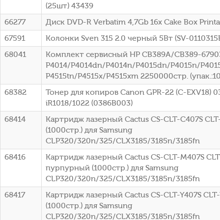
(25шт) 43439
66277
Диск DVD-R Verbatim 4,7Gb 16x Cake Box Printa
67591
Колонки Sven 315 2.0 черный 5Вт (SV-0110315
68041
Комплект сервисный HP CB389A/CB389-67903
P4014/P4014dn/P4014n/P4015dn/P4015n/P4015
P4515tn/P4515x/P4515xm 2250000стр. (упак.:1
68382
Тонер для копиров Canon GPR-22 (C-EXV18) 0
iR1018/1022 (0386B003)
68414
Картридж лазерный Cactus CS-CLT-C407S CLT
(1000стр.) для Samsung
CLP320/320n/325/CLX3185/3185n/3185fn
68416
Картридж лазерный Cactus CS-CLT-M407S CL
пурпурный (1000стр.) для Samsung
CLP320/320n/325/CLX3185/3185n/3185fn
68417
Картридж лазерный Cactus CS-CLT-Y407S CLT
(1000стр.) для Samsung
CLP320/320n/325/CLX3185/3185n/3185fn