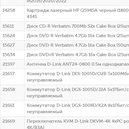
iR2016/2020/2022
14258
Картридж лазерный HP Q5945A черный (18000
4345
15611
Диск CD-R Verbatim 700Mb 52x Cake Box (25шт)
15624
Диск DVD-R Verbatim 4.7Gb 16x Cake Box (25шт
15627
Диск DVD-R Verbatim 4.7Gb 16x Cake Box (50шт
15634
Диск DVD+R Verbatim 4.7Gb 16x Cake Box (25шт
21597
Антенна D-Link ANT24-0800 0.5м однодиапа
21657
Коммутатор D-Link DES-1005D/O2B 5x100Мб
неуправляемый
21658
Коммутатор D-Link DGS-1005D/J2A 5x1Гбит/с
неуправляемый
21661
Коммутатор D-Link DGS-1008D/K2A 8x1Гбит/
неуправляемый
21669
Переключатель KVM D-Link DKVM-4K 4xPC po
4K/B3A)