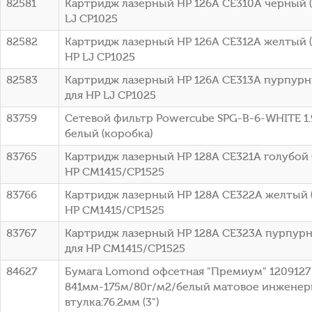
82581
Картридж лазерный HP 126A CE310A черный (1
LJ CP1025
82582
Картридж лазерный HP 126A CE312A желтый (1
HP LJ CP1025
82583
Картридж лазерный HP 126A CE313A пурпурны
для HP LJ CP1025
83759
Сетевой фильтр Powercube SPG-B-6-WHITE 1.9
белый (коробка)
83765
Картридж лазерный HP 128A CE321A голубой (
HP CM1415/CP1525
83766
Картридж лазерный HP 128A CE322A желтый (
HP CM1415/CP1525
83767
Картридж лазерный HP 128A CE323A пурпурны
для HP CM1415/CP1525
84627
Бумага Lomond офсетная "Премиум" 1209127 
841мм-175м/80г/м2/белый матовое инженер
втулка:76.2мм (3")