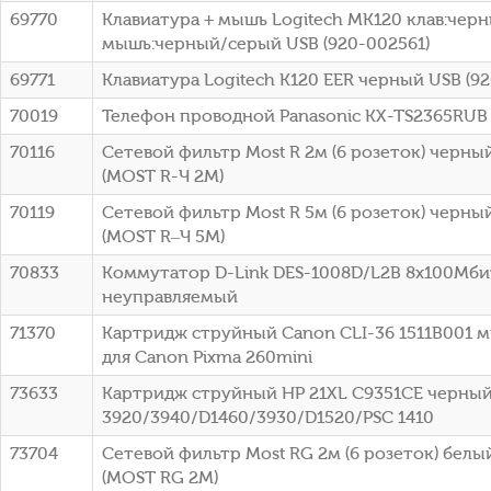
69770
Клавиатура + мышь Logitech MK120 клав:чер
мышь:черный/серый USB (920-002561)
69771
Клавиатура Logitech K120 EER черный USB (9
70019
Телефон проводной Panasonic KX-TS2365RUB
70116
Сетевой фильтр Most R 2м (6 розеток) черный
(МОSТ R-Ч 2М)
70119
Сетевой фильтр Most R 5м (6 розеток) черный
(МОSТ R–Ч 5М)
70833
Коммутатор D-Link DES-1008D/L2B 8x100Мби
неуправляемый
71370
Картридж струйный Canon CLI-36 1511B001 
для Canon Pixma 260mini
73633
Картридж струйный HP 21XL C9351CE черный
3920/3940/D1460/3930/D1520/PSC 1410
73704
Сетевой фильтр Most RG 2м (6 розеток) белый
(МОSТ RG 2М)