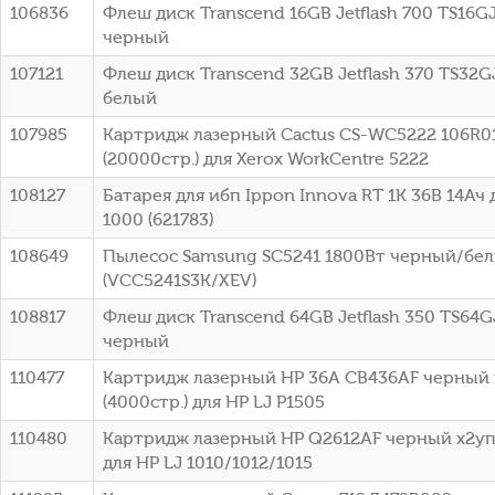
106836
Флеш диск Transcend 16GB Jetflash 700 TS16G
черный
107121
Флеш диск Transcend 32GB Jetflash 370 TS32G
белый
107985
Картридж лазерный Cactus CS-WC5222 106R0
(20000стр.) для Xerox WorkCentre 5222
108127
Батарея для ибп Ippon Innova RT 1K 36В 14Ач 
1000 (621783)
108649
Пылесос Samsung SC5241 1800Вт черный/бе
(VCC5241S3K/XEV)
108817
Флеш диск Transcend 64GB Jetflash 350 TS64G
черный
110477
Картридж лазерный HP 36A CB436AF черный 
(4000стр.) для HP LJ P1505
110480
Картридж лазерный HP Q2612AF черный x2упа
для HP LJ 1010/1012/1015