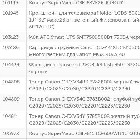
101149
Корпус SuperMicro CSE-847E26-RJBOD1
101945
Кронштейн для телевизора Holder LCDS-500
10"-32" макс.25кг настенный фиксированный
METALLIC)
103123
Ибп APC Smart-UPS SMT750I 500Вт 750ВА че
103126
Картридж струйный Canon CL-441XL 5220B0
многоцветный для Canon MG2140/3140
104433
Флеш диск Transcend 32GB Jetflash 350 TS32G
черный
104808
Тонер Canon C-EXV34BK 3782B002 черный туб
C2020/C2025/C2030/C2220/C2225/C2230
104809
Тонер Canon C-EXV34C 3783B002 голубой туб
C2020/C2025/C2030/C2220/C2225/C2230
104811
Тонер Canon C-EXV34Y 3785B002 желтый туба
C2020/C2025/C2030/C2220/C2225/C2230
105972
Корпус SuperMicro CSE-815TQ-600WB 1U 60