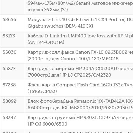
594мм-175м/80г/м2/белый матовое инженер
втулка:76.2мм (3")
52656
Модуль D-Link 10 Gb Eth with 1 CX4 Port for, DG
Gigabit switches (DEM-410CX)
53173
Кабель D-Link 1m LMR400 low loss with RP N p
(ANT24-ODU1M)
55030
Картридж для факса Canon FX-10 0263B002 
(2000стр.) для Canon L100/L120/MF4018
55277
Картридж лазерный HP 304A CC530AD черный
(7000стр.) для HP LJ CP2025/CM2320
57258
Флеш карта Compact Flash Card 16Gb 133x Typ
(TS16GCF133)
58092
Блок фотобарабана Panasonic KX-FAD412A KX
б:6000стр. для KX-MB2000/2010/2020/2030 P
58347
Картридж струйный HP 920XL CD975AE черный
HP OJ 6000/6500