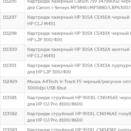
111295
Картридж лазерный Canon 719 3479B002 черн
для Canon i-Sensys MF5840/MF5880/LBP6300
111297
Картридж лазерный HP 305A CE410A черный (
HP CLJ M451
111298
Картридж лазерный HP 305X CE410X черный (
HP LJP 300/400
111300
Картридж лазерный HP 305A CE412A желтый (
HP CLJ M451
111301
Картридж лазерный HP 305A CE413A пурпурн
для HP LJP 300/400
112429
Мышь A4Tech V-Track F5 черный/рисунок оп
3000dpi USB 6but
113581
Картридж струйный HP 950XL CN045AE черны
для HP OJ Pro 8100/8600
113582
Картридж струйный HP 951XL CN046AE голубо
для HP OJ Pro 8100/8600
113583
Картридж струйный HP 951XL CN047AE пурпу