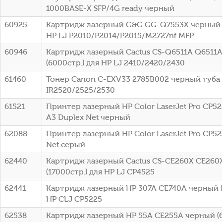
1000BASE-X SFP/4G ready черный
60925
Картридж лазерный G&G GG-Q7553X черный (
HP LJ P2010/P2014/P2015/M2727nf MFP
60946
Картридж лазерный Cactus CS-Q6511A Q6511
(6000стр.) для HP LJ 2410/2420/2430
61460
Тонер Canon C-EXV33 2785B002 черный туба
IR2520/2525/2530
61521
Принтер лазерный HP Color LaserJet Pro CP52
A3 Duplex Net черный
62088
Принтер лазерный HP Color LaserJet Pro CP52
Net серый
62440
Картридж лазерный Cactus CS-CE260X CE260
(17000стр.) для HP LJ CP4525
62441
Картридж лазерный HP 307A CE740A черный (
HP CLJ CP5225
62538
Картридж лазерный HP 55A CE255A черный (6