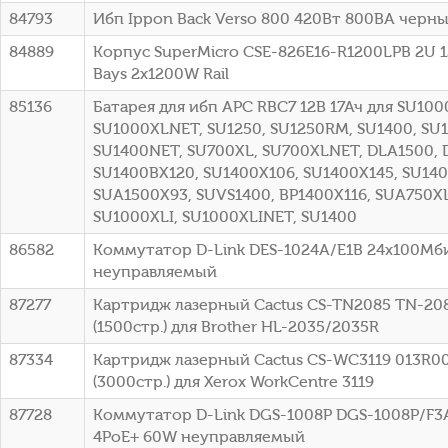
84793
Ибп Ippon Back Verso 800 420Вт 800ВА черный
84889
Корпус SuperMicro CSE-826E16-R1200LPB 2U 1
Bays 2x1200W Rail
85136
Батарея для ибп APC RBC7 12В 17Ач для SU100
SU1000XLNET, SU1250, SU1250RM, SU1400, SU
SU1400NET, SU700XL, SU700XLNET, DLA1500, 
SU1400BX120, SU1400X106, SU1400X145, SU140
SUA1500X93, SUVS1400, BP1400X116, SUA750XL
SU1000XLI, SU1000XLINET, SU1400
86582
Коммутатор D-Link DES-1024A/E1B 24x100Мб
неуправляемый
87277
Картридж лазерный Cactus CS-TN2085 TN-20
(1500стр.) для Brother HL-2035/2035R
87334
Картридж лазерный Cactus CS-WC3119 013R0
(3000стр.) для Xerox WorkCentre 3119
87728
Коммутатор D-Link DGS-1008P DGS-1008P/F3A 
4PoE+ 60W неуправляемый