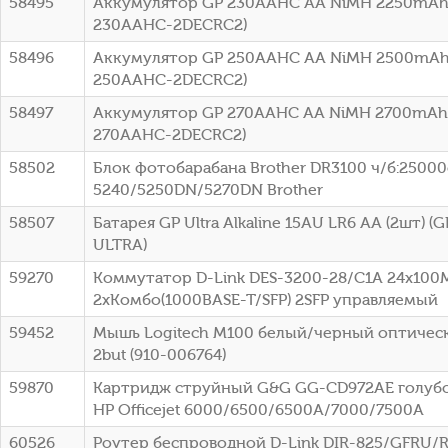
58495
Аккумулятор GP 230AAHC AA NiMH 2250mAh 
230AAHC-2DECRC2)
58496
Аккумулятор GP 250AAHC AA NiMH 2500mAh 
250AAHC-2DECRC2)
58497
Аккумулятор GP 270AAHC AA NiMH 2700mAh 
270AAHC-2DECRC2)
58502
Блок фотобарабана Brother DR3100 ч/б:25000с
5240/5250DN/5270DN Brother
58507
Батарея GP Ultra Alkaline 15AU LR6 AA (2шт) 
ULTRA)
59270
Коммутатор D-Link DES-3200-28/C1A 24x100
2xКомбо(1000BASE-T/SFP) 2SFP управляемый
59452
Мышь Logitech M100 белый/черный оптическ
2but (910-006764)
59870
Картридж струйный G&G GG-CD972AE голубой
HP Officejet 6000/6500/6500A/7000/7500A
60526
Роутер беспроводной D-Link DIR-825/GFRU/