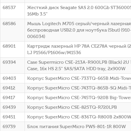
68537
Жесткий диск Seagate SAS 2.0 600Gb ST36000
16Mb 3.5"
68586
Мышь Logitech M705 серый/черный лазерная 
беспроводная USB2.0 для ноутбука (5but) (91
006034)
68901
Картридж лазерный HP 78A CE278A черный (21
LJ P1566/P1606w/M1536
69394
Case Supermicro CSE-213A-R900LPB (Black) 2U
Case, 16x HS 2.5" SAS/SATA HDD tray, 2x900W
69403
Корпус SuperMicro CSE-733TQ-665B Midi-To
69412
Корпус SuperMicro CSE-743TQ-865B-SQ Midi-
69417
Корпус SuperMicro CSE-745TQ-920B Big-Towe
69439
Корпус SuperMicro CSE-825TQ-R720LPB
69451
Корпус SuperMicro CSE-836TQ-R800B 2x800
69739
Блок питания SuperMicro PWS-801-1R 800W