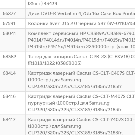
(25шт) 43439
66277
Диск DVD-R Verbatim 4,7Gb 16x Cake Box Printa
67591
Колонки Sven 315 2.0 черный 5Вт (SV-0110315
68041
Комплект сервисный HP CB389A/CB389-67903
P4014/P4014dn/P4014n/P4015dn/P4015n/P4015
P4515tn/P4515x/P4515xm 2250000стр. (упак.:1
68382
Тонер для копиров Canon GPR-22 (C-EXV18) 0
iR1018/1022 (0386B003)
68414
Картридж лазерный Cactus CS-CLT-C407S CLT
(1000стр.) для Samsung
CLP320/320n/325/CLX3185/3185n/3185fn
68416
Картридж лазерный Cactus CS-CLT-M407S CL
пурпурный (1000стр.) для Samsung
CLP320/320n/325/CLX3185/3185n/3185fn
68417
Картридж лазерный Cactus CS-CLT-Y407S CLT
(1000стр.) для Samsung
CLP320/320n/325/CLX3185/3185n/3185fn