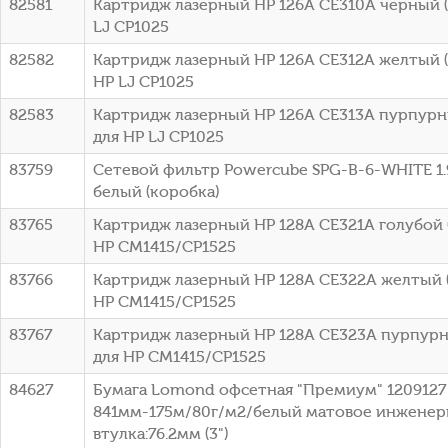
82581
Картридж лазерный HP 126A CE310A черный (1
LJ CP1025
82582
Картридж лазерный HP 126A CE312A желтый (1
HP LJ CP1025
82583
Картридж лазерный HP 126A CE313A пурпурны
для HP LJ CP1025
83759
Сетевой фильтр Powercube SPG-B-6-WHITE 1.9
белый (коробка)
83765
Картридж лазерный HP 128A CE321A голубой (
HP CM1415/CP1525
83766
Картридж лазерный HP 128A CE322A желтый (
HP CM1415/CP1525
83767
Картридж лазерный HP 128A CE323A пурпурны
для HP CM1415/CP1525
84627
Бумага Lomond офсетная "Премиум" 1209127 
841мм-175м/80г/м2/белый матовое инженер
втулка:76.2мм (3")