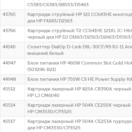
C5383/C6383/B8553/D5463
43765
Картридж струйный HP 121 CC643HE многоцве
для HP F4283/D2563
43766
Картридж струйный T2 CC641HE 121XL IC-H6
черный для HP DJ D1663/D2563/D2663/D5563
44140
Сплиттер DialUp D-Link DSL-30CF/RS RJ-11 A
внешний белый
44947
Блок питания HP 460W Common Slot Gold Hot 
(503296-B21)
44948
Блок питания HP 750W CS HE Power Supply Kit 
45512
Картридж лазерный HP 825A CB390A черный (
HP LJ CM6040
45514
Картридж лазерный HP 504X CE250X черный (
HP CM3530/CP3525
45517
Картридж лазерный HP 504A CE253A пурпурн
для HP CM3530/CP3525