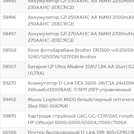
58495
Аккумулятор GP 230AAHC AA NiMH 2250mAh 
230AAHC-2DECRC2)
58496
Аккумулятор GP 250AAHC AA NiMH 2500mAh 
250AAHC-2DECRC2)
58497
Аккумулятор GP 270AAHC AA NiMH 2700mAh 
270AAHC-2DECRC2)
58502
Блок фотобарабана Brother DR3100 ч/б:25000с
5240/5250DN/5270DN Brother
58507
Батарея GP Ultra Alkaline 15AU LR6 AA (2шт) 
ULTRA)
59270
Коммутатор D-Link DES-3200-28/C1A 24x100
2xКомбо(1000BASE-T/SFP) 2SFP управляемый
59452
Мышь Logitech M100 белый/черный оптическ
2but (910-006764)
59870
Картридж струйный G&G GG-CD972AE голубой
HP Officejet 6000/6500/6500A/7000/7500A
60526
Роутер беспроводной D-Link DIR-825/GFRU/