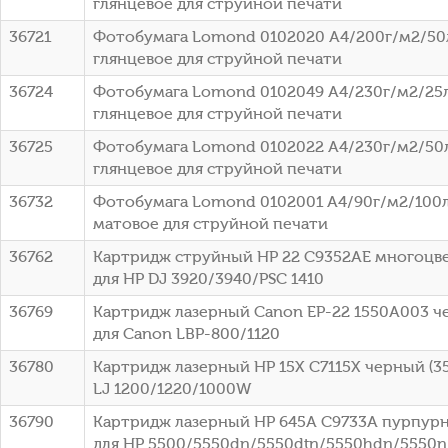
глянцевое для струйной печати
36721
Фотобумага Lomond 0102020 A4/200г/м2/50
глянцевое для струйной печати
36724
Фотобумага Lomond 0102049 A4/230г/м2/25
глянцевое для струйной печати
36725
Фотобумага Lomond 0102022 A4/230г/м2/50
глянцевое для струйной печати
36732
Фотобумага Lomond 0102001 A4/90г/м2/100л
матовое для струйной печати
36762
Картридж струйный HP 22 C9352AE многоцвет
для HP DJ 3920/3940/PSC 1410
36769
Картридж лазерный Canon EP-22 1550A003 че
для Canon LBP-800/1120
36780
Картридж лазерный HP 15X C7115X черный (35
LJ 1200/1220/1000W
36790
Картридж лазерный HP 645A C9733A пурпурны
для HP 5500/5550dn/5550dtn/5550hdn/5550n