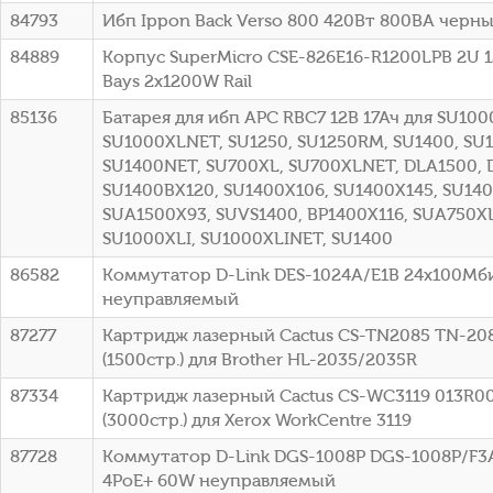
84793
Ибп Ippon Back Verso 800 420Вт 800ВА черный
84889
Корпус SuperMicro CSE-826E16-R1200LPB 2U 1
Bays 2x1200W Rail
85136
Батарея для ибп APC RBC7 12В 17Ач для SU100
SU1000XLNET, SU1250, SU1250RM, SU1400, SU
SU1400NET, SU700XL, SU700XLNET, DLA1500, 
SU1400BX120, SU1400X106, SU1400X145, SU140
SUA1500X93, SUVS1400, BP1400X116, SUA750XL
SU1000XLI, SU1000XLINET, SU1400
86582
Коммутатор D-Link DES-1024A/E1B 24x100Мб
неуправляемый
87277
Картридж лазерный Cactus CS-TN2085 TN-20
(1500стр.) для Brother HL-2035/2035R
87334
Картридж лазерный Cactus CS-WC3119 013R0
(3000стр.) для Xerox WorkCentre 3119
87728
Коммутатор D-Link DGS-1008P DGS-1008P/F3A 
4PoE+ 60W неуправляемый