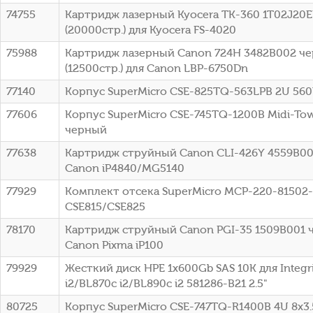
74755
Картридж лазерный Kyocera TK-360 1T02J20
(20000стр.) для Kyocera FS-4020
75988
Картридж лазерный Canon 724H 3482B002 ч
(12500стр.) для Canon LBP-6750Dn
77140
Корпус SuperMicro CSE-825TQ-563LPB 2U 56
77606
Корпус SuperMicro CSE-745TQ-1200B Midi-To
черный
77638
Картридж струйный Canon CLI-426Y 4559B00
Canon iP4840/MG5140
77929
Комплект отсека SuperMicro MCP-220-81502
CSE815/CSE825
78170
Картридж струйный Canon PGI-35 1509B001 
Canon Pixma iP100
79929
Жесткий диск HPE 1x600Gb SAS 10K для Integr
i2/BL870c i2/BL890c i2 581286-B21 2.5"
80725
Корпус SuperMicro CSE-747TQ-R1400B 4U 8x3