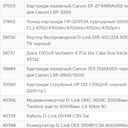
37503
Картридж лазерный Canon EP-27 8489A002 че
для Canon LBP-3200
37802
Тонер картридж HP Q5953A пурпурный (10000
CLJ 4700/4700dn/4700dtn/4700n/4700ph+
38556
Роутер беспроводной D-Link DIR-615/Z1A N3
TX черный
38737
Диск DVD+R Verbatim 4.7Gb 16x Cake Box InkJet
43512
38884
Картридж лазерный Canon 703 7616A005 черн
для Canon LBP-2900/3000
39380
Картридж струйный HP 132 C9362HE черный 
(220стр.)
40366
Медиаконвертер D-Link DMC-810SC 1000Base-
Twisted-pair to 1000Base-LX 10km SC
40378
Кабель D-Link DKVM-CB5 5м
40388
Коммутатор D-Link DES-1008P/C1A 8x100Мби