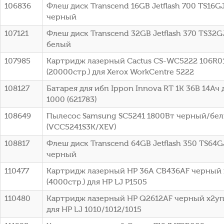
106836
Флеш диск Transcend 16GB Jetflash 700 TS16G
черный
107121
Флеш диск Transcend 32GB Jetflash 370 TS32G
белый
107985
Картридж лазерный Cactus CS-WC5222 106R0
(20000стр.) для Xerox WorkCentre 5222
108127
Батарея для ибп Ippon Innova RT 1K 36В 14Ач 
1000 (621783)
108649
Пылесос Samsung SC5241 1800Вт черный/бе
(VCC5241S3K/XEV)
108817
Флеш диск Transcend 64GB Jetflash 350 TS64G
черный
110477
Картридж лазерный HP 36A CB436AF черный 
(4000стр.) для HP LJ P1505
110480
Картридж лазерный HP Q2612AF черный x2упа
для HP LJ 1010/1012/1015