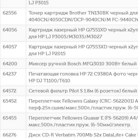
LJ P3015
62556
Тонер картридж Brother TN130BK черный для 
4040CN/4050CDN/DCP-9040CN/M FC-9440CN 
64056
Картридж лазерный HP Q7551XD черный x2упа
для HP LJ P3005/M3035/M3027
64057
Картридж лазерный HP Q7553XD черный x2упа
для HP LJ P2015
64200
Миксер ручной Bosch MFQ3010 300Вт белый
64237
Печатающая головка HP 72 C9380A фото чер
HP DJ T1100/T610
64572
Сетевой фильтр Pilot S 1.8м (6 розеток) белый 
65452
Переплетчик Fellowes Galaxy (CRC-5622001) 
перф.25л.сшив/макс.500л./пластик.пруж. (6-5
65455
Переплетчик Fellowes Quasar E (FS-56209) A4
макс.500л./пластик.пруж. (6-50мм)/электр.
66276
Диск CD-R Verbatim 700Mb 52x DataLife+ Cake B