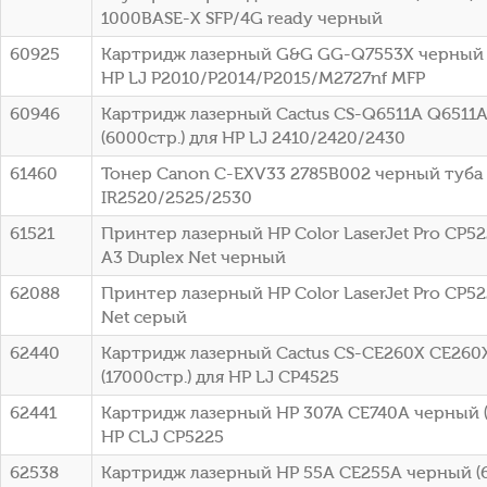
1000BASE-X SFP/4G ready черный
60925
Картридж лазерный G&G GG-Q7553X черный (
HP LJ P2010/P2014/P2015/M2727nf MFP
60946
Картридж лазерный Cactus CS-Q6511A Q6511
(6000стр.) для HP LJ 2410/2420/2430
61460
Тонер Canon C-EXV33 2785B002 черный туба
IR2520/2525/2530
61521
Принтер лазерный HP Color LaserJet Pro CP52
A3 Duplex Net черный
62088
Принтер лазерный HP Color LaserJet Pro CP52
Net серый
62440
Картридж лазерный Cactus CS-CE260X CE260
(17000стр.) для HP LJ CP4525
62441
Картридж лазерный HP 307A CE740A черный (
HP CLJ CP5225
62538
Картридж лазерный HP 55A CE255A черный (6