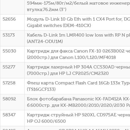
594мм-175м/80г/м2/белый матовое инженер
втулка:76.2мм (3")
52656
Модуль D-Link 10 Gb Eth with 1 CX4 Port for, DG
Gigabit switches (DEM-410CX)
53173
Кабель D-Link 1m LMR400 low loss with RP N p
(ANT24-ODU1M)
55030
Картридж для факса Canon FX-10 0263B002 
(2000стр.) для Canon L100/L120/MF4018
55277
Картридж лазерный HP 304A CC530AD черный
(7000стр.) для HP LJ CP2025/CM2320
57258
Флеш карта Compact Flash Card 16Gb 133x Typ
(TS16GCF133)
58092
Блок фотобарабана Panasonic KX-FAD412A KX
б:6000стр. для KX-MB2000/2010/2020/2030 P
58347
Картридж струйный HP 920XL CD975AE черный
HP OJ 6000/6500