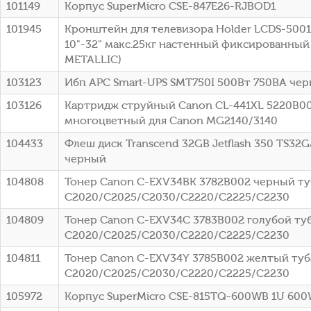
101149
Корпус SuperMicro CSE-847E26-RJBOD1
101945
Кронштейн для телевизора Holder LCDS-500
10"-32" макс.25кг настенный фиксированный
METALLIC)
103123
Ибп APC Smart-UPS SMT750I 500Вт 750ВА че
103126
Картридж струйный Canon CL-441XL 5220B0
многоцветный для Canon MG2140/3140
104433
Флеш диск Transcend 32GB Jetflash 350 TS32G
черный
104808
Тонер Canon C-EXV34BK 3782B002 черный туб
C2020/C2025/C2030/C2220/C2225/C2230
104809
Тонер Canon C-EXV34C 3783B002 голубой туб
C2020/C2025/C2030/C2220/C2225/C2230
104811
Тонер Canon C-EXV34Y 3785B002 желтый туба
C2020/C2025/C2030/C2220/C2225/C2230
105972
Корпус SuperMicro CSE-815TQ-600WB 1U 60