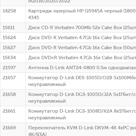
iR2016/2020/2022
14258
Картридж лазерный HP Q5945A черный (18000
4345
15611
Диск CD-R Verbatim 700Mb 52x Cake Box (25шт)
15624
Диск DVD-R Verbatim 4.7Gb 16x Cake Box (25шт
15627
Диск DVD-R Verbatim 4.7Gb 16x Cake Box (50шт
15634
Диск DVD+R Verbatim 4.7Gb 16x Cake Box (25шт
21597
Антенна D-Link ANT24-0800 0.5м однодиапа
21657
Коммутатор D-Link DES-1005D/O2B 5x100Мб
неуправляемый
21658
Коммутатор D-Link DGS-1005D/J2A 5x1Гбит/с
неуправляемый
21661
Коммутатор D-Link DGS-1008D/K2A 8x1Гбит/
неуправляемый
21669
Переключатель KVM D-Link DKVM-4K 4xPC po
4K/B3A)