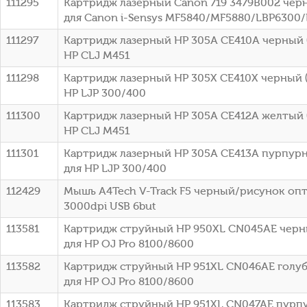
111295
Картридж лазерный Canon 719 3479B002 черн
для Canon i-Sensys MF5840/MF5880/LBP6300
111297
Картридж лазерный HP 305A CE410A черный (
HP CLJ M451
111298
Картридж лазерный HP 305X CE410X черный (
HP LJP 300/400
111300
Картридж лазерный HP 305A CE412A желтый (
HP CLJ M451
111301
Картридж лазерный HP 305A CE413A пурпурн
для HP LJP 300/400
112429
Мышь A4Tech V-Track F5 черный/рисунок оп
3000dpi USB 6but
113581
Картридж струйный HP 950XL CN045AE черны
для HP OJ Pro 8100/8600
113582
Картридж струйный HP 951XL CN046AE голубо
для HP OJ Pro 8100/8600
113583
Картридж струйный HP 951XL CN047AE пурпу