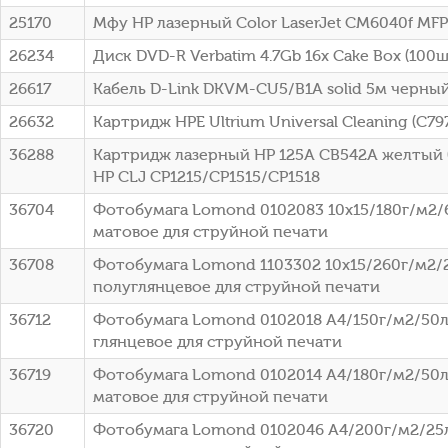
25170
Мфу HP лазерный Color LaserJet CM6040f MFP
26234
Диск DVD-R Verbatim 4.7Gb 16x Cake Box (100шт
26617
Кабель D-Link DKVM-CU5/B1A solid 5м черны
26632
Картридж HPE Ultrium Universal Cleaning (C79
36288
Картридж лазерный HP 125A CB542A желтый (
HP CLJ CP1215/CP1515/CP1518
36704
Фотобумага Lomond 0102083 10x15/180г/м2/
матовое для струйной печати
36708
Фотобумага Lomond 1103302 10x15/260г/м2/
полуглянцевое для струйной печати
36712
Фотобумага Lomond 0102018 A4/150г/м2/50л
глянцевое для струйной печати
36719
Фотобумага Lomond 0102014 A4/180г/м2/50л
матовое для струйной печати
36720
Фотобумага Lomond 0102046 A4/200г/м2/25