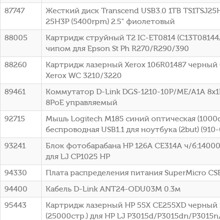
87747
Жесткий диск Transcend USB3.0 1TB TS1TSJ25H
25H3P (5400rpm) 2.5" фиолетовый
88005
Картридж струйный T2 IC-ET0814 (C13T08144
чипом для Epson St Ph R270/R290/390
88260
Картридж лазерный Xerox 106R01487 черный (
Xerox WC 3210/3220
89461
Коммутатор D-Link DGS-1210-10P/ME/A1A 8x1
8PoE управляемый
92715
Мышь Logitech M185 синий оптическая (1000d
беспроводная USB1.1 для ноутбука (2but) (910
93241
Блок фотобарабана HP 126A CE314A ч/б:14000
для LJ CP1025 HP
94330
Плата распределения питания SuperMicro C
94400
Кабель D-Link ANT24-ODU03M 0.3м
95443
Картридж лазерный HP 55X CE255XD черный 
(25000стр.) для HP LJ P3015d/P3015dn/P3015n