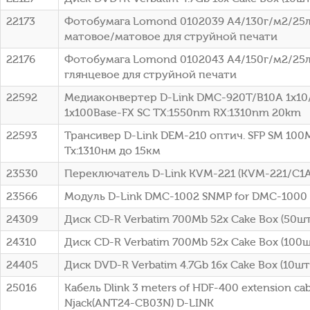
22173
Фотобумага Lomond 0102039 A4/130г/м2/25л
матовое/матовое для струйной печати
22176
Фотобумага Lomond 0102043 A4/150г/м2/25л
глянцевое для струйной печати
22592
Медиаконвертер D-Link DMC-920T/B10A 1x10
1x100Base-FX SC ТХ:1550nm RX:1310nm 20km
22593
Трансивер D-Link DEM-210 оптич. SFP SM 100
Tx:1310нм до 15км
23530
Переключатель D-Link KVM-221 (KVM-221/C1A
23566
Модуль D-Link DMC-1002 SNMP for DMC-1000
24309
Диск CD-R Verbatim 700Mb 52x Cake Box (50шт)
24310
Диск CD-R Verbatim 700Mb 52x Cake Box (100шт
24405
Диск DVD-R Verbatim 4.7Gb 16x Cake Box (10шт)
25016
Кабель Dlink 3 meters of HDF-400 extension cab
Njack(ANT24-CB03N) D-LINK