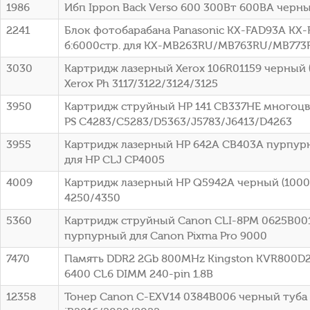
1986
Ибп Ippon Back Verso 600 300Вт 600ВА черный
2241
Блок фотобарабана Panasonic KX-FAD93A KX-
б:6000стр. для KX-MB263RU/MB763RU/MB773R
3030
Картридж лазерный Xerox 106R01159 черный (
Xerox Ph 3117/3122/3124/3125
3950
Картридж струйный HP 141 CB337HE многоцв
PS C4283/C5283/D5363/J5783/J6413/D4263
3955
Картридж лазерный HP 642A CB403A пурпурн
для HP CLJ CP4005
4009
Картридж лазерный HP Q5942A черный (10000
4250/4350
5360
Картридж струйный Canon CLI-8PM 0625B00
пурпурный для Canon Pixma Pro 9000
7470
Память DDR2 2Gb 800MHz Kingston KVR800D2
6400 CL6 DIMM 240-pin 1.8В
12358
Тонер Canon C-EXV14 0384B006 черный туба 