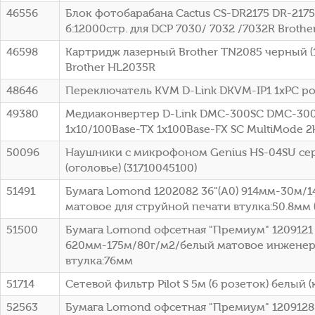
46556
Блок фотобарабана Cactus CS-DR2175 DR-2175
б:12000стр. для DCP 7030/ 7032 /7032R Brothe
46598
Картридж лазерный Brother TN2085 черный (1
Brother HL2035R
48646
Переключатель KVM D-Link DKVM-IP1 1xPC po
49380
Медиаконвертер D-Link DMC-300SC DMC-30
1x10/100Base-TX 1x100Base-FX SC MultiMode 
50096
Наушники с микрофоном Genius HS-04SU се
(оголовье) (31710045100)
51491
Бумага Lomond 1202082 36"(A0) 914мм-30м/
матовое для струйной печати втулка:50.8мм (
51500
Бумага Lomond офсетная "Премиум" 1209121 
620мм-175м/80г/м2/белый матовое инженер
втулка:76мм
51714
Сетевой фильтр Pilot S 5м (6 розеток) белый (
52563
Бумага Lomond офсетная "Премиум" 1209128