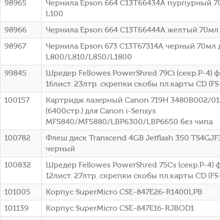
98965
Чернила Epson 664 C13T66434A пурпурный 7
L100
98966
Чернила Epson 664 C13T66444A желтый 70мл 
98967
Чернила Epson 673 C13T67314A черный 70мл 
L800/L810/L850/L1800
99845
Шредер Fellowes PowerShred 79Ci (секр.P-4)
16лист. 23лтр. скрепки скобы пл.карты CD (FS
100157
Картридж лазерный Canon 719H 3480B002/0
(6400стр.) для Canon i-Sensys
MF5840/MF5880/LBP6300/LBP6650 без чипа
100782
Флеш диск Transcend 4GB Jetflash 350 TS4GJF
черный
100832
Шредер Fellowes PowerShred 75Cs (секр.P-4)
12лист. 27лтр. скрепки скобы пл.карты CD (FS
101005
Корпус SuperMicro CSE-847E26-R1400LPB
101139
Корпус SuperMicro CSE-847E16-RJBOD1