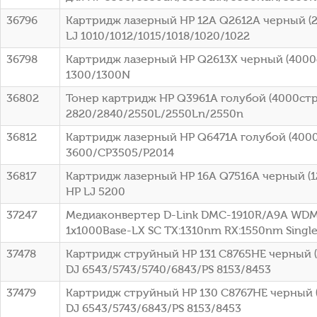
36796
Картридж лазерный HP 12A Q2612A черный (2
LJ 1010/1012/1015/1018/1020/1022
36798
Картридж лазерный HP Q2613X черный (4000ст
1300/1300N
36802
Тонер картридж HP Q3961A голубой (4000стр.
2820/2840/2550L/2550Ln/2550n
36812
Картридж лазерный HP Q6471A голубой (4000с
3600/CP3505/P2014
36817
Картридж лазерный HP 16A Q7516A черный (12
HP LJ 5200
37247
Медиаконвертер D-Link DMC-1910R/A9A WDM
1x1000Base-LX SC ТХ:1310nm RX:1550nm Sing
37478
Картридж струйный HP 131 C8765HE черный (4
DJ 6543/5743/5740/6843/PS 8153/8453
37479
Картридж струйный HP 130 C8767HE черный (
DJ 6543/5743/6843/PS 8153/8453