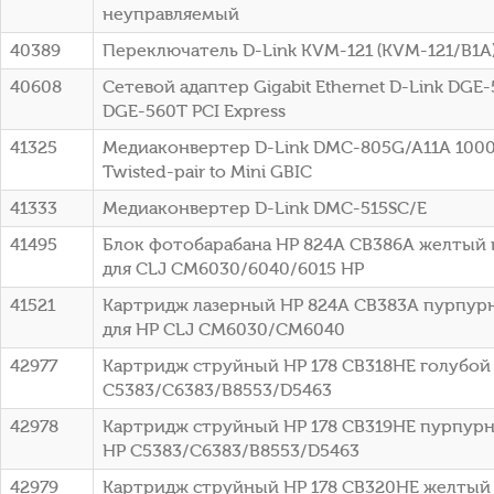
неуправляемый
40389
Переключатель D-Link KVM-121 (KVM-121/B1A
40608
Сетевой адаптер Gigabit Ethernet D-Link DGE
DGE-560T PCI Express
41325
Медиаконвертер D-Link DMC-805G/A11A 1000B
Twisted-pair to Mini GBIC
41333
Медиаконвертер D-Link DMC-515SC/E
41495
Блок фотобарабана HP 824A CB386A желтый 
для CLJ CM6030/6040/6015 HP
41521
Картридж лазерный HP 824A CB383A пурпурн
для HP CLJ CM6030/CM6040
42977
Картридж струйный HP 178 CB318HE голубой (
C5383/C6383/B8553/D5463
42978
Картридж струйный HP 178 CB319HE пурпурны
HP C5383/C6383/B8553/D5463
42979
Картридж струйный HP 178 CB320HE желтый (