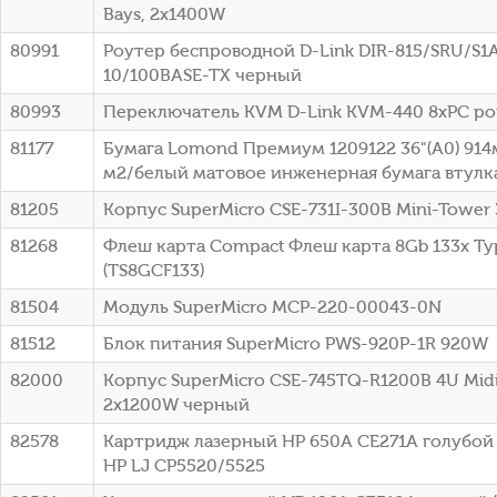
Bays, 2x1400W
80991
Роутер беспроводной D-Link DIR-815/SRU/S1
10/100BASE-TX черный
80993
Переключатель KVM D-Link KVM-440 8xPC po
81177
Бумага Lomond Премиум 1209122 36"(A0) 914
м2/белый матовое инженерная бумага втулка:
81205
Корпус SuperMicro CSE-731I-300B Mini-Tower
81268
Флеш карта Compact Флеш карта 8Gb 133x Typ
(TS8GCF133)
81504
Модуль SuperMicro MCP-220-00043-0N
81512
Блок питания SuperMicro PWS-920P-1R 920W
82000
Корпус SuperMicro CSE-745TQ-R1200B 4U Mid
2x1200W черный
82578
Картридж лазерный HP 650A CE271A голубой (
HP LJ CP5520/5525