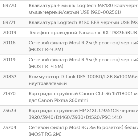
69770
Клавиатура + мышь Logitech MK120 клав:чер
мышь:черный/серый USB (920-002561)
69771
Клавиатура Logitech K120 EER черный USB (9
70019
Телефон проводной Panasonic KX-TS2365RUB
70116
Сетевой фильтр Most R 2м (6 розеток) черный
(МОSТ R-Ч 2М)
70119
Сетевой фильтр Most R 5м (6 розеток) черный
(МОSТ R–Ч 5М)
70833
Коммутатор D-Link DES-1008D/L2B 8x100Мби
неуправляемый
71370
Картридж струйный Canon CLI-36 1511B001 
для Canon Pixma 260mini
73633
Картридж струйный HP 21XL C9351CE черный
3920/3940/D1460/3930/D1520/PSC 1410
73704
Сетевой фильтр Most RG 2м (6 розеток) белый
(МОSТ RG 2М)