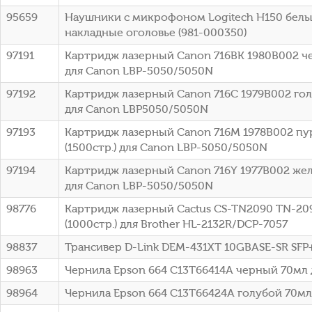
95659
Наушники с микрофоном Logitech H150 белы
накладные оголовье (981-000350)
97191
Картридж лазерный Canon 716BK 1980B002 че
для Canon LBP-5050/5050N
97192
Картридж лазерный Canon 716C 1979B002 голу
для Canon LBP5050/5050N
97193
Картридж лазерный Canon 716M 1978B002 п
(1500стр.) для Canon LBP-5050/5050N
97194
Картридж лазерный Canon 716Y 1977B002 жел
для Canon LBP-5050/5050N
98776
Картридж лазерный Cactus CS-TN2090 TN-20
(1000стр.) для Brother HL-2132R/DCP-7057
98837
Трансивер D-Link DEM-431XT 10GBASE-SR SFP
98963
Чернила Epson 664 C13T66414A черный 70мл 
98964
Чернила Epson 664 C13T66424A голубой 70мл