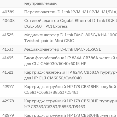
неуправляемый
40389
Переключатель D-Link KVM-121 (KVM-121/B1A
40608
Сетевой адаптер Gigabit Ethernet D-Link DGE
DGE-560T PCI Express
41325
Медиаконвертер D-Link DMC-805G/A11A 1000B
Twisted-pair to Mini GBIC
41333
Медиаконвертер D-Link DMC-515SC/E
41495
Блок фотобарабана HP 824A CB386A желтый 
для CLJ CM6030/6040/6015 HP
41521
Картридж лазерный HP 824A CB383A пурпурн
для HP CLJ CM6030/CM6040
42977
Картридж струйный HP 178 CB318HE голубой (
C5383/C6383/B8553/D5463
42978
Картридж струйный HP 178 CB319HE пурпурны
HP C5383/C6383/B8553/D5463
42979
Картридж струйный HP 178 CB320HE желтый (