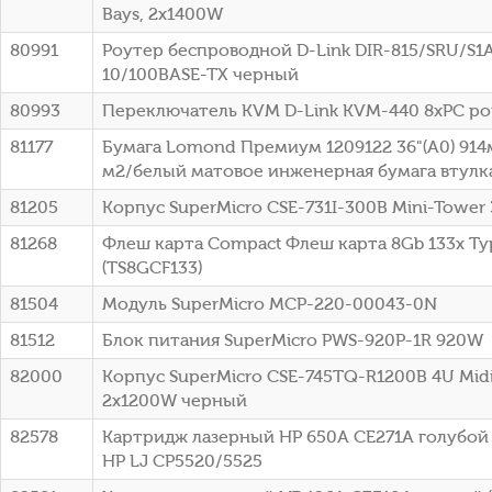
Bays, 2x1400W
80991
Роутер беспроводной D-Link DIR-815/SRU/S1
10/100BASE-TX черный
80993
Переключатель KVM D-Link KVM-440 8xPC po
81177
Бумага Lomond Премиум 1209122 36"(A0) 914
м2/белый матовое инженерная бумага втулка:
81205
Корпус SuperMicro CSE-731I-300B Mini-Tower
81268
Флеш карта Compact Флеш карта 8Gb 133x Typ
(TS8GCF133)
81504
Модуль SuperMicro MCP-220-00043-0N
81512
Блок питания SuperMicro PWS-920P-1R 920W
82000
Корпус SuperMicro CSE-745TQ-R1200B 4U Mid
2x1200W черный
82578
Картридж лазерный HP 650A CE271A голубой (
HP LJ CP5520/5525