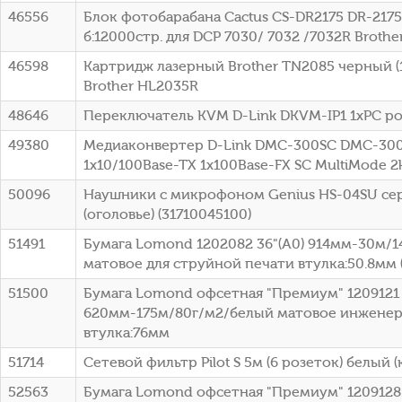
46556
Блок фотобарабана Cactus CS-DR2175 DR-2175
б:12000стр. для DCP 7030/ 7032 /7032R Brothe
46598
Картридж лазерный Brother TN2085 черный (1
Brother HL2035R
48646
Переключатель KVM D-Link DKVM-IP1 1xPC po
49380
Медиаконвертер D-Link DMC-300SC DMC-30
1x10/100Base-TX 1x100Base-FX SC MultiMode 
50096
Наушники с микрофоном Genius HS-04SU се
(оголовье) (31710045100)
51491
Бумага Lomond 1202082 36"(A0) 914мм-30м/
матовое для струйной печати втулка:50.8мм (
51500
Бумага Lomond офсетная "Премиум" 1209121 
620мм-175м/80г/м2/белый матовое инженер
втулка:76мм
51714
Сетевой фильтр Pilot S 5м (6 розеток) белый (
52563
Бумага Lomond офсетная "Премиум" 1209128