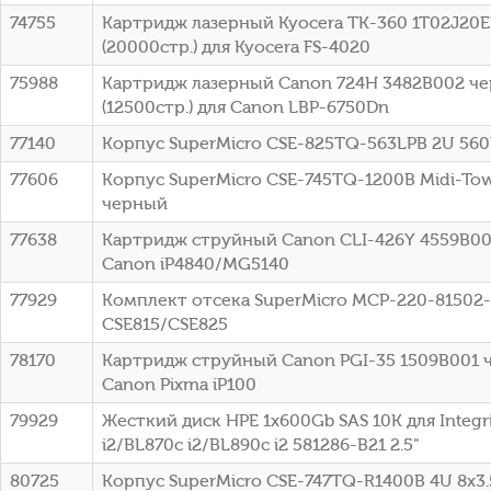
74755
Картридж лазерный Kyocera TK-360 1T02J20
(20000стр.) для Kyocera FS-4020
75988
Картридж лазерный Canon 724H 3482B002 ч
(12500стр.) для Canon LBP-6750Dn
77140
Корпус SuperMicro CSE-825TQ-563LPB 2U 56
77606
Корпус SuperMicro CSE-745TQ-1200B Midi-To
черный
77638
Картридж струйный Canon CLI-426Y 4559B00
Canon iP4840/MG5140
77929
Комплект отсека SuperMicro MCP-220-81502
CSE815/CSE825
78170
Картридж струйный Canon PGI-35 1509B001 
Canon Pixma iP100
79929
Жесткий диск HPE 1x600Gb SAS 10K для Integr
i2/BL870c i2/BL890c i2 581286-B21 2.5"
80725
Корпус SuperMicro CSE-747TQ-R1400B 4U 8x3