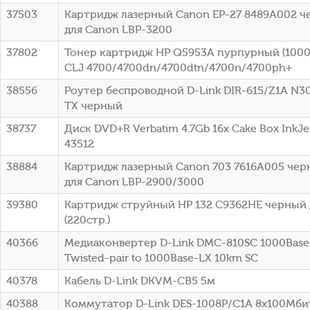
37503
Картридж лазерный Canon EP-27 8489A002 че
для Canon LBP-3200
37802
Тонер картридж HP Q5953A пурпурный (10000
CLJ 4700/4700dn/4700dtn/4700n/4700ph+
38556
Роутер беспроводной D-Link DIR-615/Z1A N3
TX черный
38737
Диск DVD+R Verbatim 4.7Gb 16x Cake Box InkJet
43512
38884
Картридж лазерный Canon 703 7616A005 черн
для Canon LBP-2900/3000
39380
Картридж струйный HP 132 C9362HE черный 
(220стр.)
40366
Медиаконвертер D-Link DMC-810SC 1000Base-
Twisted-pair to 1000Base-LX 10km SC
40378
Кабель D-Link DKVM-CB5 5м
40388
Коммутатор D-Link DES-1008P/C1A 8x100Мби