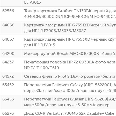
LJ P3015
62556
Тонер картридж Brother TN130BK черный для 
4040CN/4050CDN/DCP-9040CN/M FC-9440CN 
64056
Картридж лазерный HP Q7551XD черный x2упа
для HP LJ P3005/M3035/M3027
64057
Картридж лазерный HP Q7553XD черный x2упа
для HP LJ P2015
64200
Миксер ручной Bosch MFQ3010 300Вт белый
64237
Печатающая головка HP 72 C9380A фото чер
HP DJ T1100/T610
64572
Сетевой фильтр Pilot S 1.8м (6 розеток) белый 
65452
Переплетчик Fellowes Galaxy (CRC-5622001) 
перф.25л.сшив/макс.500л./пластик.пруж. (6-5
65455
Переплетчик Fellowes Quasar E (FS-56209) A4
макс.500л./пластик.пруж. (6-50мм)/электр.
66276
Диск CD-R Verbatim 700Mb 52x DataLife+ Cake B