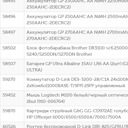
58495
Аккумулятор GP 230AAHC AA NiMH 2250mAh 
230AAHC-2DECRC2)
58496
Аккумулятор GP 250AAHC AA NiMH 2500mAh 
250AAHC-2DECRC2)
58497
Аккумулятор GP 270AAHC AA NiMH 2700mAh 
270AAHC-2DECRC2)
58502
Блок фотобарабана Brother DR3100 ч/б:25000с
5240/5250DN/5270DN Brother
58507
Батарея GP Ultra Alkaline 15AU LR6 AA (2шт) 
ULTRA)
59270
Коммутатор D-Link DES-3200-28/C1A 24x100
2xКомбо(1000BASE-T/SFP) 2SFP управляемый
59452
Мышь Logitech M100 белый/черный оптическ
2but (910-006764)
59870
Картридж струйный G&G GG-CD972AE голубой
HP Officejet 6000/6500/6500A/7000/7500A
60526
Роутер беспроводной D-Link DIR-825/GFRU/