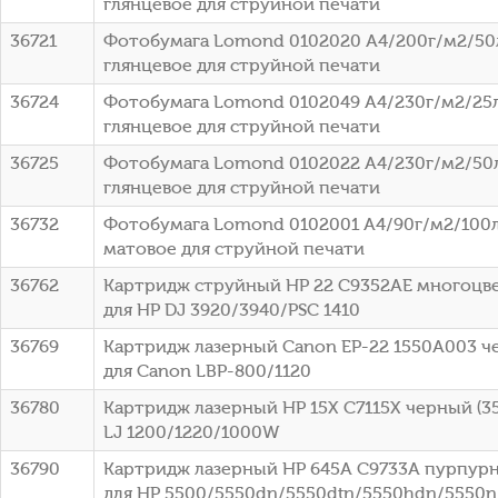
глянцевое для струйной печати
36721
Фотобумага Lomond 0102020 A4/200г/м2/50
глянцевое для струйной печати
36724
Фотобумага Lomond 0102049 A4/230г/м2/25
глянцевое для струйной печати
36725
Фотобумага Lomond 0102022 A4/230г/м2/50
глянцевое для струйной печати
36732
Фотобумага Lomond 0102001 A4/90г/м2/100л
матовое для струйной печати
36762
Картридж струйный HP 22 C9352AE многоцвет
для HP DJ 3920/3940/PSC 1410
36769
Картридж лазерный Canon EP-22 1550A003 че
для Canon LBP-800/1120
36780
Картридж лазерный HP 15X C7115X черный (35
LJ 1200/1220/1000W
36790
Картридж лазерный HP 645A C9733A пурпурны
для HP 5500/5550dn/5550dtn/5550hdn/5550n