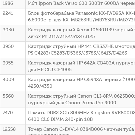
1986
Ибп Ippon Back Verso 600 300Вт 600ВА черный
2241
Блок фотобарабана Panasonic KX-FAD93A KX-
б:6000стр. для KX-MB263RU/MB763RU/MB773R
3030
Картридж лазерный Xerox 106R01159 черный (
Xerox Ph 3117/3122/3124/3125
3950
Картридж струйный HP 141 CB337HE многоцв
PS C4283/C5283/D5363/J5783/J6413/D4263
3955
Картридж лазерный HP 642A CB403A пурпурн
для HP CLJ CP4005
4009
Картридж лазерный HP Q5942A черный (10000
4250/4350
5360
Картридж струйный Canon CLI-8PM 0625B00
пурпурный для Canon Pixma Pro 9000
7470
Память DDR2 2Gb 800MHz Kingston KVR800D2
6400 CL6 DIMM 240-pin 1.8В
12358
Тонер Canon C-EXV14 0384B006 черный туба 