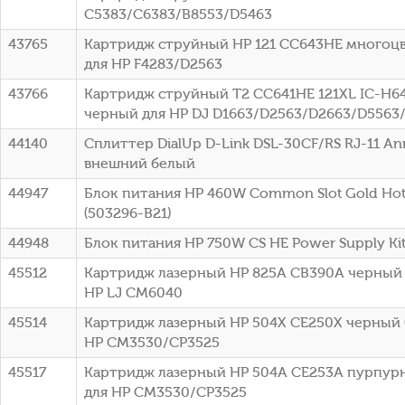
C5383/C6383/B8553/D5463
43765
Картридж струйный HP 121 CC643HE многоцве
для HP F4283/D2563
43766
Картридж струйный T2 CC641HE 121XL IC-H6
черный для HP DJ D1663/D2563/D2663/D5563
44140
Сплиттер DialUp D-Link DSL-30CF/RS RJ-11 A
внешний белый
44947
Блок питания HP 460W Common Slot Gold Hot 
(503296-B21)
44948
Блок питания HP 750W CS HE Power Supply Kit 
45512
Картридж лазерный HP 825A CB390A черный (
HP LJ CM6040
45514
Картридж лазерный HP 504X CE250X черный (
HP CM3530/CP3525
45517
Картридж лазерный HP 504A CE253A пурпурн
для HP CM3530/CP3525