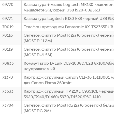
69770
Клавиатура + мышь Logitech MK120 клав:чер
мышь:черный/серый USB (920-002561)
69771
Клавиатура Logitech K120 EER черный USB (9
70019
Телефон проводной Panasonic KX-TS2365RUB
70116
Сетевой фильтр Most R 2м (6 розеток) черный
(МОSТ R-Ч 2М)
70119
Сетевой фильтр Most R 5м (6 розеток) черный
(МОSТ R–Ч 5М)
70833
Коммутатор D-Link DES-1008D/L2B 8x100Мби
неуправляемый
71370
Картридж струйный Canon CLI-36 1511B001 
для Canon Pixma 260mini
73633
Картридж струйный HP 21XL C9351CE черный
3920/3940/D1460/3930/D1520/PSC 1410
73704
Сетевой фильтр Most RG 2м (6 розеток) белый
(МОSТ RG 2М)