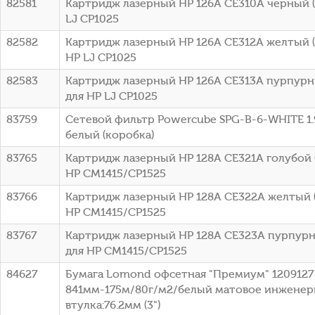
82581
Картридж лазерный HP 126A CE310A черный (1
LJ CP1025
82582
Картридж лазерный HP 126A CE312A желтый (1
HP LJ CP1025
82583
Картридж лазерный HP 126A CE313A пурпурны
для HP LJ CP1025
83759
Сетевой фильтр Powercube SPG-B-6-WHITE 1.9
белый (коробка)
83765
Картридж лазерный HP 128A CE321A голубой (
HP CM1415/CP1525
83766
Картридж лазерный HP 128A CE322A желтый (
HP CM1415/CP1525
83767
Картридж лазерный HP 128A CE323A пурпурны
для HP CM1415/CP1525
84627
Бумага Lomond офсетная "Премиум" 1209127 
841мм-175м/80г/м2/белый матовое инженер
втулка:76.2мм (3")