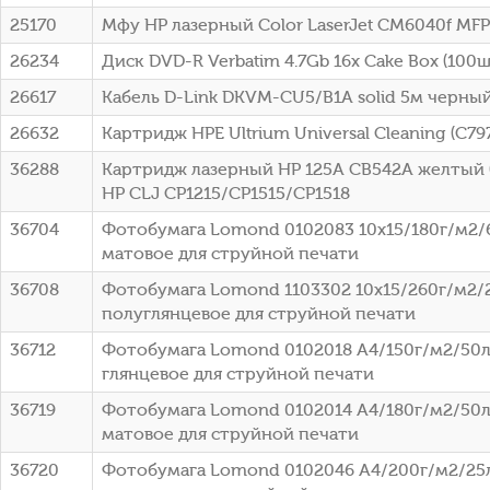
25170
Мфу HP лазерный Color LaserJet CM6040f MFP
26234
Диск DVD-R Verbatim 4.7Gb 16x Cake Box (100шт
26617
Кабель D-Link DKVM-CU5/B1A solid 5м черны
26632
Картридж HPE Ultrium Universal Cleaning (C79
36288
Картридж лазерный HP 125A CB542A желтый (
HP CLJ CP1215/CP1515/CP1518
36704
Фотобумага Lomond 0102083 10x15/180г/м2/
матовое для струйной печати
36708
Фотобумага Lomond 1103302 10x15/260г/м2/
полуглянцевое для струйной печати
36712
Фотобумага Lomond 0102018 A4/150г/м2/50л
глянцевое для струйной печати
36719
Фотобумага Lomond 0102014 A4/180г/м2/50л
матовое для струйной печати
36720
Фотобумага Lomond 0102046 A4/200г/м2/25