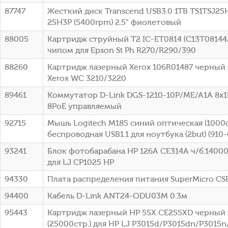
87747
Жесткий диск Transcend USB3.0 1TB TS1TSJ25H
25H3P (5400rpm) 2.5" фиолетовый
88005
Картридж струйный T2 IC-ET0814 (C13T08144
чипом для Epson St Ph R270/R290/390
88260
Картридж лазерный Xerox 106R01487 черный (
Xerox WC 3210/3220
89461
Коммутатор D-Link DGS-1210-10P/ME/A1A 8x1
8PoE управляемый
92715
Мышь Logitech M185 синий оптическая (1000d
беспроводная USB1.1 для ноутбука (2but) (910
93241
Блок фотобарабана HP 126A CE314A ч/б:14000
для LJ CP1025 HP
94330
Плата распределения питания SuperMicro C
94400
Кабель D-Link ANT24-ODU03M 0.3м
95443
Картридж лазерный HP 55X CE255XD черный 
(25000стр.) для HP LJ P3015d/P3015dn/P3015n