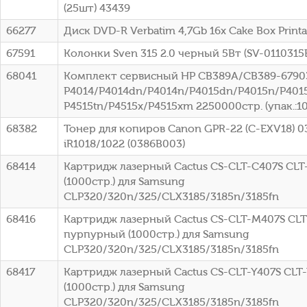
(25шт) 43439
66277
Диск DVD-R Verbatim 4,7Gb 16x Cake Box Printa
67591
Колонки Sven 315 2.0 черный 5Вт (SV-0110315
68041
Комплект сервисный HP CB389A/CB389-67903
P4014/P4014dn/P4014n/P4015dn/P4015n/P4015
P4515tn/P4515x/P4515xm 2250000стр. (упак.:1
68382
Тонер для копиров Canon GPR-22 (C-EXV18) 0
iR1018/1022 (0386B003)
68414
Картридж лазерный Cactus CS-CLT-C407S CLT
(1000стр.) для Samsung
CLP320/320n/325/CLX3185/3185n/3185fn
68416
Картридж лазерный Cactus CS-CLT-M407S CL
пурпурный (1000стр.) для Samsung
CLP320/320n/325/CLX3185/3185n/3185fn
68417
Картридж лазерный Cactus CS-CLT-Y407S CLT
(1000стр.) для Samsung
CLP320/320n/325/CLX3185/3185n/3185fn