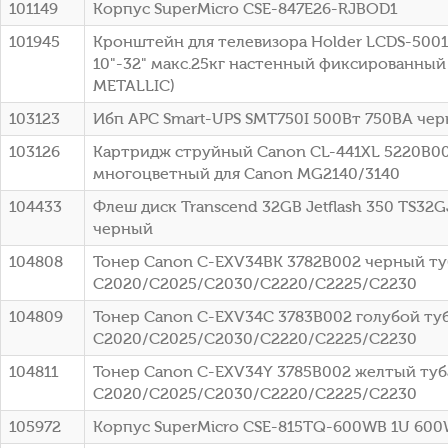
101149
Корпус SuperMicro CSE-847E26-RJBOD1
101945
Кронштейн для телевизора Holder LCDS-500
10"-32" макс.25кг настенный фиксированный
METALLIC)
103123
Ибп APC Smart-UPS SMT750I 500Вт 750ВА че
103126
Картридж струйный Canon CL-441XL 5220B0
многоцветный для Canon MG2140/3140
104433
Флеш диск Transcend 32GB Jetflash 350 TS32G
черный
104808
Тонер Canon C-EXV34BK 3782B002 черный туб
C2020/C2025/C2030/C2220/C2225/C2230
104809
Тонер Canon C-EXV34C 3783B002 голубой туб
C2020/C2025/C2030/C2220/C2225/C2230
104811
Тонер Canon C-EXV34Y 3785B002 желтый туба
C2020/C2025/C2030/C2220/C2225/C2230
105972
Корпус SuperMicro CSE-815TQ-600WB 1U 60