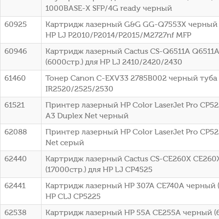
1000BASE-X SFP/4G ready черный
60925
Картридж лазерный G&G GG-Q7553X черный (
HP LJ P2010/P2014/P2015/M2727nf MFP
60946
Картридж лазерный Cactus CS-Q6511A Q6511
(6000стр.) для HP LJ 2410/2420/2430
61460
Тонер Canon C-EXV33 2785B002 черный туба
IR2520/2525/2530
61521
Принтер лазерный HP Color LaserJet Pro CP52
A3 Duplex Net черный
62088
Принтер лазерный HP Color LaserJet Pro CP52
Net серый
62440
Картридж лазерный Cactus CS-CE260X CE260
(17000стр.) для HP LJ CP4525
62441
Картридж лазерный HP 307A CE740A черный (
HP CLJ CP5225
62538
Картридж лазерный HP 55A CE255A черный (6