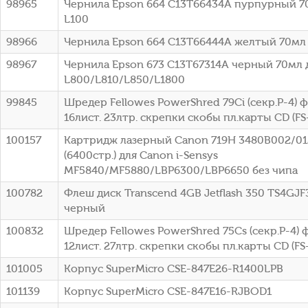
98965
Чернила Epson 664 C13T66434A пурпурный 7
L100
98966
Чернила Epson 664 C13T66444A желтый 70мл 
98967
Чернила Epson 673 C13T67314A черный 70мл 
L800/L810/L850/L1800
99845
Шредер Fellowes PowerShred 79Ci (секр.P-4)
16лист. 23лтр. скрепки скобы пл.карты CD (FS
100157
Картридж лазерный Canon 719H 3480B002/0
(6400стр.) для Canon i-Sensys
MF5840/MF5880/LBP6300/LBP6650 без чипа
100782
Флеш диск Transcend 4GB Jetflash 350 TS4GJF
черный
100832
Шредер Fellowes PowerShred 75Cs (секр.P-4)
12лист. 27лтр. скрепки скобы пл.карты CD (FS
101005
Корпус SuperMicro CSE-847E26-R1400LPB
101139
Корпус SuperMicro CSE-847E16-RJBOD1