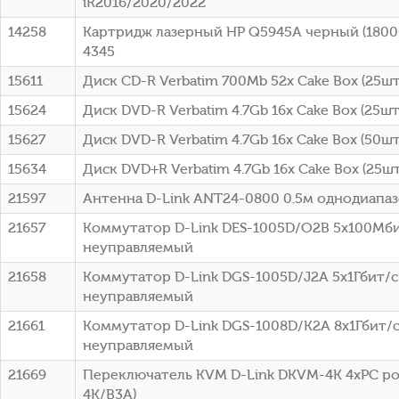
iR2016/2020/2022
14258
Картридж лазерный HP Q5945A черный (18000
4345
15611
Диск CD-R Verbatim 700Mb 52x Cake Box (25шт)
15624
Диск DVD-R Verbatim 4.7Gb 16x Cake Box (25шт
15627
Диск DVD-R Verbatim 4.7Gb 16x Cake Box (50шт
15634
Диск DVD+R Verbatim 4.7Gb 16x Cake Box (25шт
21597
Антенна D-Link ANT24-0800 0.5м однодиапа
21657
Коммутатор D-Link DES-1005D/O2B 5x100Мб
неуправляемый
21658
Коммутатор D-Link DGS-1005D/J2A 5x1Гбит/с
неуправляемый
21661
Коммутатор D-Link DGS-1008D/K2A 8x1Гбит/
неуправляемый
21669
Переключатель KVM D-Link DKVM-4K 4xPC po
4K/B3A)