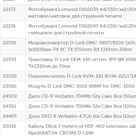
22173
Фотобумага Lomond 0102039 A4/130г/м2/25л
матовое/матовое для струйной печати
22176
Фотобумага Lomond 0102043 A4/150г/м2/25л
глянцевое для струйной печати
22592
Медиаконвертер D-Link DMC-920T/B10A 1x10
1x100Base-FX SC ТХ:1550nm RX:1310nm 20km
22593
Трансивер D-Link DEM-210 оптич. SFP SM 100
Tx:1310нм до 15км
23530
Переключатель D-Link KVM-221 (KVM-221/C1A
23566
Модуль D-Link DMC-1002 SNMP for DMC-1000
24309
Диск CD-R Verbatim 700Mb 52x Cake Box (50шт)
24310
Диск CD-R Verbatim 700Mb 52x Cake Box (100шт
24405
Диск DVD-R Verbatim 4.7Gb 16x Cake Box (10шт)
25016
Кабель Dlink 3 meters of HDF-400 extension cab
Njack(ANT24-CB03N) D-LINK