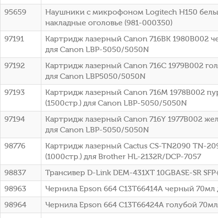
95659
Наушники с микрофоном Logitech H150 белы
накладные оголовье (981-000350)
97191
Картридж лазерный Canon 716BK 1980B002 че
для Canon LBP-5050/5050N
97192
Картридж лазерный Canon 716C 1979B002 голу
для Canon LBP5050/5050N
97193
Картридж лазерный Canon 716M 1978B002 п
(1500стр.) для Canon LBP-5050/5050N
97194
Картридж лазерный Canon 716Y 1977B002 жел
для Canon LBP-5050/5050N
98776
Картридж лазерный Cactus CS-TN2090 TN-20
(1000стр.) для Brother HL-2132R/DCP-7057
98837
Трансивер D-Link DEM-431XT 10GBASE-SR SFP
98963
Чернила Epson 664 C13T66414A черный 70мл 
98964
Чернила Epson 664 C13T66424A голубой 70мл