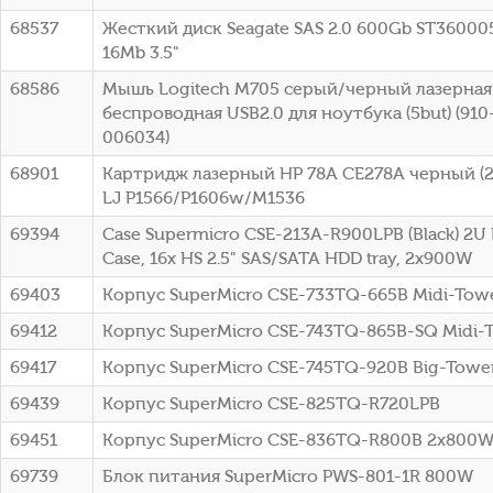
68537
Жесткий диск Seagate SAS 2.0 600Gb ST36000
16Mb 3.5"
68586
Мышь Logitech M705 серый/черный лазерная 
беспроводная USB2.0 для ноутбука (5but) (91
006034)
68901
Картридж лазерный HP 78A CE278A черный (21
LJ P1566/P1606w/M1536
69394
Case Supermicro CSE-213A-R900LPB (Black) 2U
Case, 16x HS 2.5" SAS/SATA HDD tray, 2x900W
69403
Корпус SuperMicro CSE-733TQ-665B Midi-To
69412
Корпус SuperMicro CSE-743TQ-865B-SQ Midi-
69417
Корпус SuperMicro CSE-745TQ-920B Big-Towe
69439
Корпус SuperMicro CSE-825TQ-R720LPB
69451
Корпус SuperMicro CSE-836TQ-R800B 2x800
69739
Блок питания SuperMicro PWS-801-1R 800W