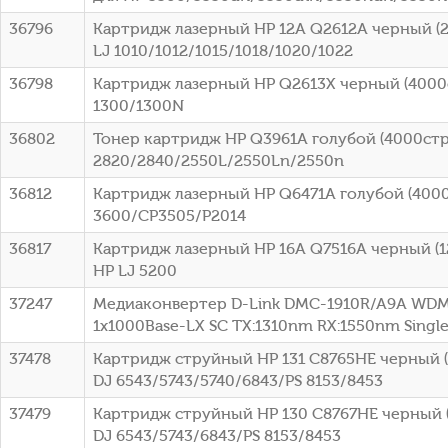
36796
Картридж лазерный HP 12A Q2612A черный (2
LJ 1010/1012/1015/1018/1020/1022
36798
Картридж лазерный HP Q2613X черный (4000ст
1300/1300N
36802
Тонер картридж HP Q3961A голубой (4000стр.
2820/2840/2550L/2550Ln/2550n
36812
Картридж лазерный HP Q6471A голубой (4000с
3600/CP3505/P2014
36817
Картридж лазерный HP 16A Q7516A черный (12
HP LJ 5200
37247
Медиаконвертер D-Link DMC-1910R/A9A WDM
1x1000Base-LX SC ТХ:1310nm RX:1550nm Sing
37478
Картридж струйный HP 131 C8765HE черный (4
DJ 6543/5743/5740/6843/PS 8153/8453
37479
Картридж струйный HP 130 C8767HE черный (
DJ 6543/5743/6843/PS 8153/8453