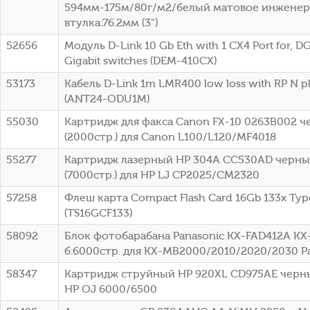
594мм-175м/80г/м2/белый матовое инженер
втулка:76.2мм (3")
52656
Модуль D-Link 10 Gb Eth with 1 CX4 Port for, DG
Gigabit switches (DEM-410CX)
53173
Кабель D-Link 1m LMR400 low loss with RP N p
(ANT24-ODU1M)
55030
Картридж для факса Canon FX-10 0263B002 
(2000стр.) для Canon L100/L120/MF4018
55277
Картридж лазерный HP 304A CC530AD черный
(7000стр.) для HP LJ CP2025/CM2320
57258
Флеш карта Compact Flash Card 16Gb 133x Typ
(TS16GCF133)
58092
Блок фотобарабана Panasonic KX-FAD412A KX
б:6000стр. для KX-MB2000/2010/2020/2030 P
58347
Картридж струйный HP 920XL CD975AE черный
HP OJ 6000/6500