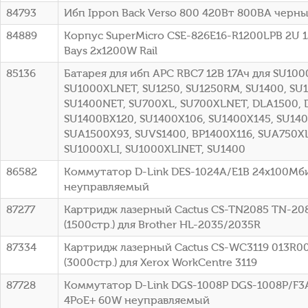
84793
Ибп Ippon Back Verso 800 420Вт 800ВА черный
84889
Корпус SuperMicro CSE-826E16-R1200LPB 2U 1
Bays 2x1200W Rail
85136
Батарея для ибп APC RBC7 12В 17Ач для SU100
SU1000XLNET, SU1250, SU1250RM, SU1400, SU
SU1400NET, SU700XL, SU700XLNET, DLA1500, 
SU1400BX120, SU1400X106, SU1400X145, SU140
SUA1500X93, SUVS1400, BP1400X116, SUA750XL
SU1000XLI, SU1000XLINET, SU1400
86582
Коммутатор D-Link DES-1024A/E1B 24x100Мб
неуправляемый
87277
Картридж лазерный Cactus CS-TN2085 TN-20
(1500стр.) для Brother HL-2035/2035R
87334
Картридж лазерный Cactus CS-WC3119 013R0
(3000стр.) для Xerox WorkCentre 3119
87728
Коммутатор D-Link DGS-1008P DGS-1008P/F3A 
4PoE+ 60W неуправляемый