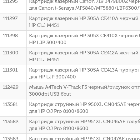
111295
Картридж лазерный Canon 719 3479B002 черн
для Canon i-Sensys MF5840/MF5880/LBP6300
111297
Картридж лазерный HP 305A CE410A черный (
HP CLJ M451
111298
Картридж лазерный HP 305X CE410X черный (
HP LJP 300/400
111300
Картридж лазерный HP 305A CE412A желтый (
HP CLJ M451
111301
Картридж лазерный HP 305A CE413A пурпурн
для HP LJP 300/400
112429
Мышь A4Tech V-Track F5 черный/рисунок оп
3000dpi USB 6but
113581
Картридж струйный HP 950XL CN045AE черны
для HP OJ Pro 8100/8600
113582
Картридж струйный HP 951XL CN046AE голубо
для HP OJ Pro 8100/8600
113583
Картридж струйный HP 951XL CN047AE пурпу