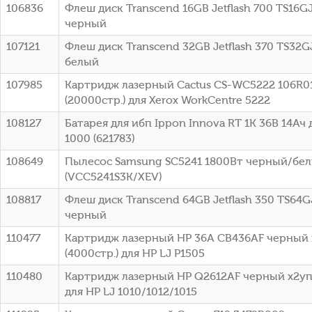
106836
Флеш диск Transcend 16GB Jetflash 700 TS16G
черный
107121
Флеш диск Transcend 32GB Jetflash 370 TS32G
белый
107985
Картридж лазерный Cactus CS-WC5222 106R0
(20000стр.) для Xerox WorkCentre 5222
108127
Батарея для ибп Ippon Innova RT 1K 36В 14Ач 
1000 (621783)
108649
Пылесос Samsung SC5241 1800Вт черный/бе
(VCC5241S3K/XEV)
108817
Флеш диск Transcend 64GB Jetflash 350 TS64G
черный
110477
Картридж лазерный HP 36A CB436AF черный 
(4000стр.) для HP LJ P1505
110480
Картридж лазерный HP Q2612AF черный x2упа
для HP LJ 1010/1012/1015