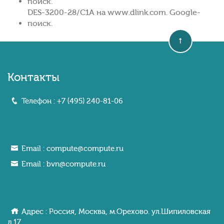
поиск.
DES-3200-28/C1A на www.dlink.com. Google-
поиск.
Контакты
Телефон :
+7 (495) 240-81-06
Email :
compute@compute.ru
Email :
bvn@compute.ru
Адрес : Россия, Москва, м.Орехово. ул.Шипиловcкaя
д.17