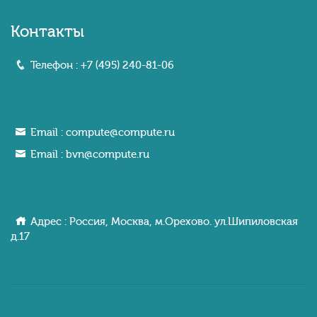
Контакты
Телефон :
+7 (495) 240-81-06
Email :
compute@compute.ru
Email :
bvn@compute.ru
Адрес : Россия, Москва, м.Орехово. ул.Шипиловcкaя
д.17