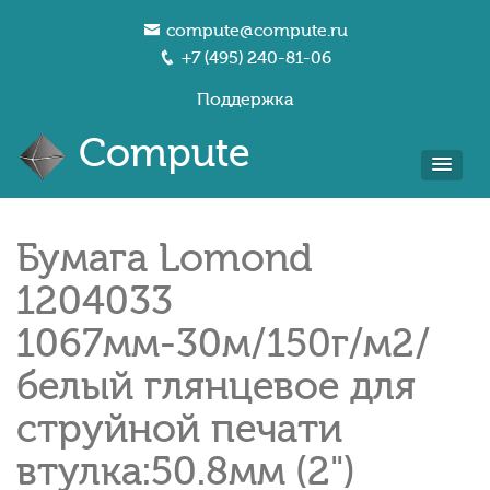
compute@compute.ru
+7 (495) 240-81-06
Поддержка
Compute
Бумага Lomond
1204033
1067мм-30м/150г/м2/
белый глянцевое для
струйной печати
втулка:50.8мм (2")