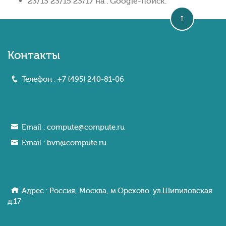
23/13 23/15 23/17 на . Google-поиск.
Контакты
Телефон :
+7 (495) 240-81-06
Email :
compute@compute.ru
Email :
bvn@compute.ru
Адрес : Россия, Москва, м.Орехово. ул.Шипиловcкaя
д.17